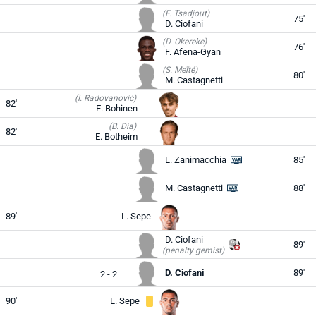
(F. Tsadjout)
75'
D. Ciofani
(D. Okereke)
76'
F. Afena-Gyan
(S. Meïté)
80'
M. Castagnetti
(I. Radovanović)
82'
E. Bohinen
(B. Dia)
82'
E. Botheim
L. Zanimacchia
85'
M. Castagnetti
88'
89'
L. Sepe
D. Ciofani
89'
(penalty gemist)
D. Ciofani
89'
2 - 2
90'
L. Sepe