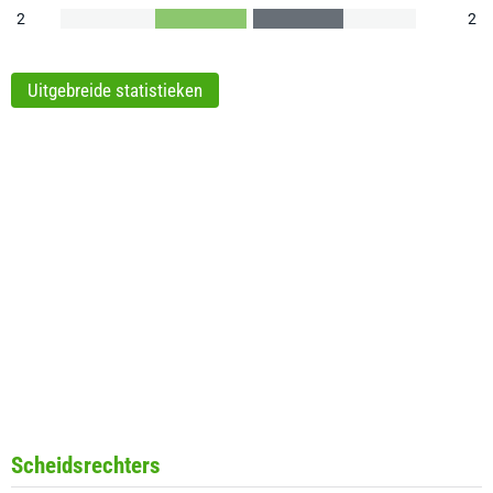
2
2
Uitgebreide statistieken
Scheidsrechters