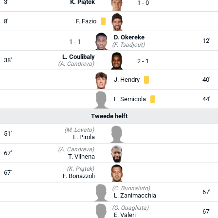
3'
K. Piątek
1 - 0
8'
F. Fazio
D. Okereke
12'
1 - 1
(F. Tsadjout)
L. Coulibaly
38'
2 - 1
(A. Candreva)
J. Hendry
40'
L. Sernicola
44'
Tweede helft
(M. Lovato)
51'
L. Pirola
(A. Candreva)
67'
T. Vilhena
(K. Piątek)
67'
F. Bonazzoli
(C. Buonaiuto)
67'
L. Zanimacchia
(G. Quagliata)
67'
E. Valeri