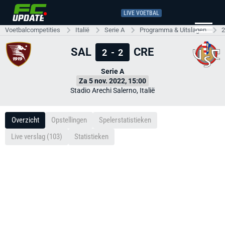
LIVE VOETBAL
Voetbalcompetities
Italië
Serie A
Programma & Uitslagen
2
SAL
CRE
2
-
2
Serie A
Za 5 nov. 2022, 15:00
Stadio Arechi Salerno, Italië
Overzicht
Opstellingen
Spelerstatistieken
Live verslag (103)
Statistieken