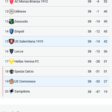
AC Monza Brianza 1912
38
-4
52
11
Udinese
38
-1
46
12
Sassuolo
38
-14
45
13
Empoli
38
-12
43
14
US Salernitana 1919
38
-14
42
15
Lecce
38
-13
36
16
Hellas Verona FC
38
-28
31
17
Spezia Calcio
38
-31
31
18
US Cremonese
38
-33
27
19
Sampdoria
38
-47
19
20