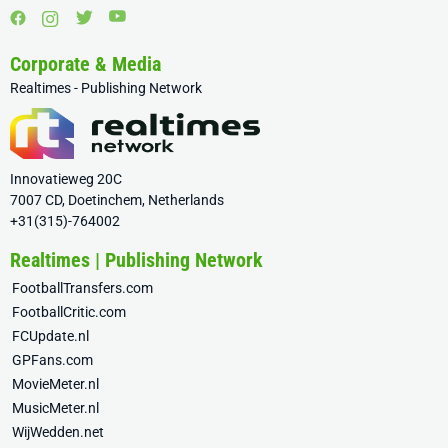
Corporate & Media
Realtimes - Publishing Network
Innovatieweg 20C
7007 CD, Doetinchem, Netherlands
+31(315)-764002
Realtimes | Publishing Network
FootballTransfers.com
FootballCritic.com
FCUpdate.nl
GPFans.com
MovieMeter.nl
MusicMeter.nl
WijWedden.net