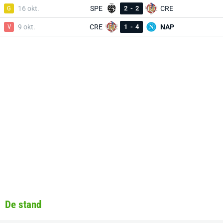
G
16 okt.
SPE
2
-
2
CRE
V
9 okt.
CRE
1
-
4
NAP
De stand