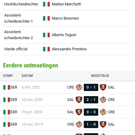
Hoofdscheidrechter
Matteo Marchetti
Assistent-
Marco Bresmes
scheidsrechter 1
Assistent-
Alberto Tegoni
scheidsrechter 2
Vierde official
Alessandro Prontera
Eerdere ontmoetingen
COMP.
DATUM
WEDSTRIJD
SER
6 mrt. 2021
CRE
0
-
1
SAL
SER
23 nov. 2020
SAL
2
-
1
CRE
SER
29 jun. 2020
SAL
3
-
3
CRE
SER
10 nov. 2019
CRE
1
-
0
SAL