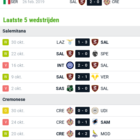
SER
26 feb. 2019
SAL
2
-
0
CRE
Laatste 5 wedstrijden
Salernitana
W
30 okt.
LAZ
1
-
3
SAL
W
22 okt.
SAL
1
-
0
SPE
V
16 okt.
INT
2
-
0
SAL
W
9 okt.
SAL
2
-
1
VER
V
2 okt.
SAS
5
-
0
SAL
Cremonese
G
30 okt.
CRE
0
-
0
UDI
V
24 okt.
CRE
0
-
1
SAM
W
20 okt.
CRE
4
-
2
MOD