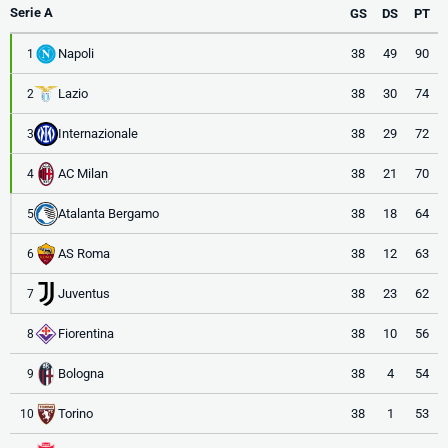
Serie A
GS
DS
PT
Napoli
38
49
90
1
Lazio
38
30
74
2
Internazionale
38
29
72
3
AC Milan
38
21
70
4
Atalanta Bergamo
38
18
64
5
AS Roma
38
12
63
6
Juventus
38
23
62
7
Fiorentina
38
10
56
8
Bologna
38
4
54
9
Torino
38
1
53
10