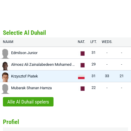
Selectie Al Duhail
NAAM
NAT.
LFT.
WEDS.
31
-
-
Edmilson Junior
29
-
-
Almoez Ali Zainalabedeen Mohamed Abdulla
31
33
21
Krzysztof Piatek
22
-
-
Mubarak Shanan Hamza
Alle Al Duhail spelers
Profiel