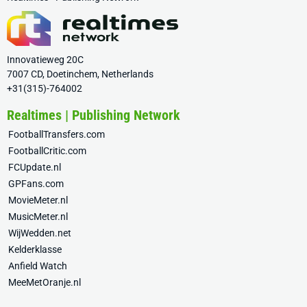
Innovatieweg 20C
7007 CD, Doetinchem, Netherlands
+31(315)-764002
Realtimes | Publishing Network
FootballTransfers.com
FootballCritic.com
FCUpdate.nl
GPFans.com
MovieMeter.nl
MusicMeter.nl
WijWedden.net
Kelderklasse
Anfield Watch
MeeMetOranje.nl