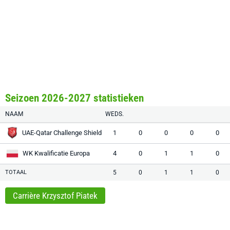
Seizoen 2026-2027 statistieken
NAAM
WEDS.
UAE-Qatar Challenge Shield
1
0
0
0
0
WK Kwalificatie Europa
4
0
1
1
0
TOTAAL
5
0
1
1
0
Carrière Krzysztof Piatek