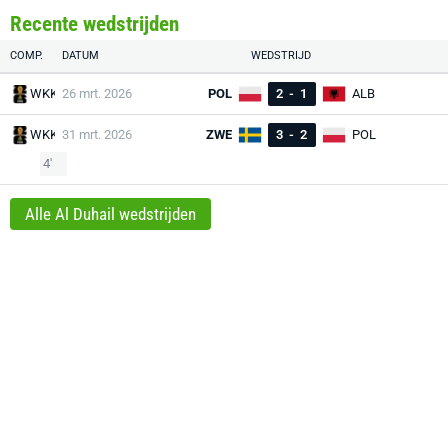
Recente wedstrijden
COMP.
DATUM
WEDSTRIJD
WKK
26 mrt. 2026
POL
2
-
1
ALB
WKK
31 mrt. 2026
ZWE
3
-
2
POL
4'
Alle Al Duhail wedstrijden