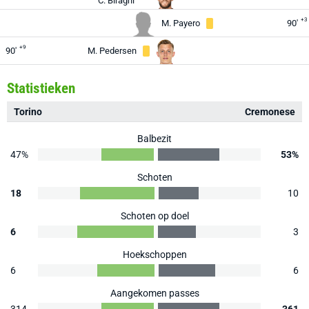
C. Biraghi
+3
M. Payero
90'
+9
90'
M. Pedersen
Statistieken
Torino
Cremonese
Balbezit
47%
53%
Schoten
18
10
Schoten op doel
6
3
Hoekschoppen
6
6
Aangekomen passes