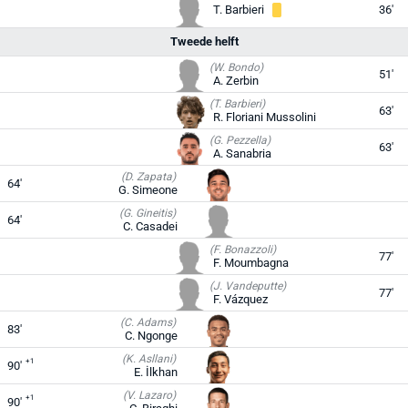
T. Barbieri
36'
Tweede helft
(W. Bondo)
51'
A. Zerbin
(T. Barbieri)
63'
R. Floriani Mussolini
(G. Pezzella)
63'
A. Sanabria
(D. Zapata)
64'
G. Simeone
(G. Gineitis)
64'
C. Casadei
(F. Bonazzoli)
77'
F. Moumbagna
(J. Vandeputte)
77'
F. Vázquez
(C. Adams)
83'
C. Ngonge
(K. Asllani)
+1
90'
E. İlkhan
(V. Lazaro)
+1
90'