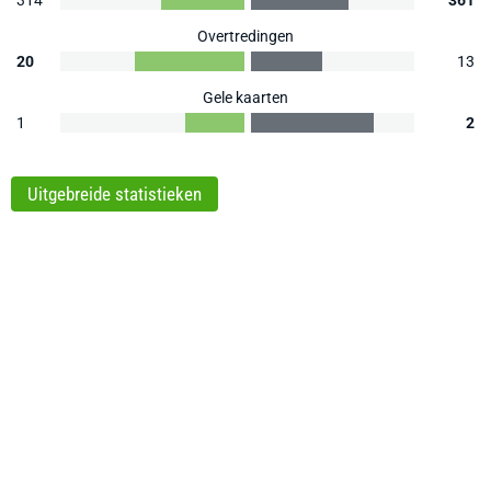
314
361
Overtredingen
20
13
Gele kaarten
1
2
Uitgebreide statistieken