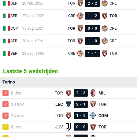
SER
20 feb. 2023
TOR
2
-
2
CRE
SER
27 aug. 2022
CRE
1
-
2
TOR
COP
15 aug. 2021
TOR
0
-
0
CRE
SER
28 apr. 1996
TOR
1
-
0
CRE
SER
23 dec. 1995
CRE
1
-
1
TOR
Laatste 5 wedstrijden
Torino
V
8 dec.
TOR
2
-
3
MIL
V
30 nov.
LEC
2
-
1
TOR
V
24 nov.
TOR
1
-
5
COM
G
8 nov.
JUV
0
-
0
TOR