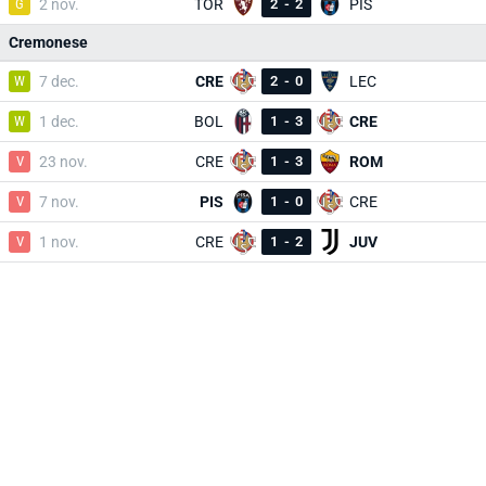
G
2 nov.
TOR
2
-
2
PIS
Cremonese
W
7 dec.
CRE
2
-
0
LEC
W
1 dec.
BOL
1
-
3
CRE
V
23 nov.
CRE
1
-
3
ROM
V
7 nov.
PIS
1
-
0
CRE
V
1 nov.
CRE
1
-
2
JUV