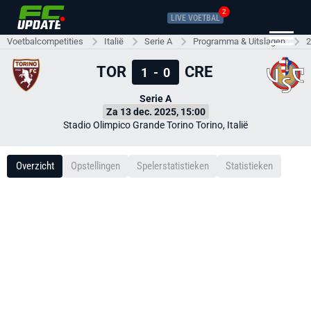
2
LIVE VOETBAL
Voetbalcompetities
Italië
Serie A
Programma & Uitslagen
2
TOR
CRE
1
-
0
Serie A
Za 13 dec. 2025, 15:00
Stadio Olimpico Grande Torino Torino, Italië
Overzicht
Opstellingen
Spelerstatistieken
Statistieken