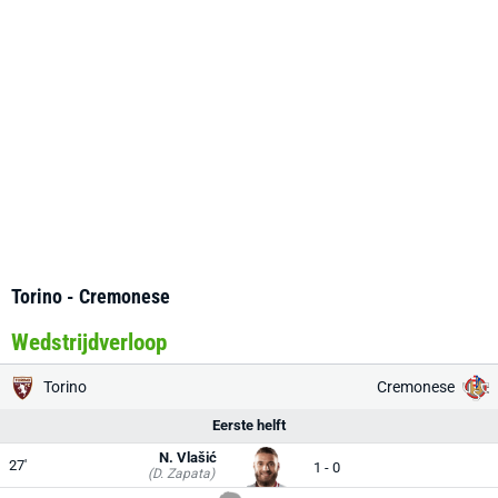
Torino - Cremonese
Wedstrijdverloop
Torino
Cremonese
Eerste helft
N. Vlašić
27'
1 - 0
(D. Zapata)