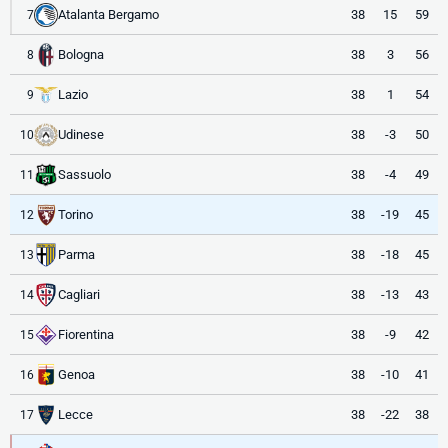
Atalanta Bergamo
38
15
59
7
Bologna
38
3
56
8
Lazio
38
1
54
9
Udinese
38
-3
50
10
Sassuolo
38
-4
49
11
Torino
38
-19
45
12
Parma
38
-18
45
13
Cagliari
38
-13
43
14
Fiorentina
38
-9
42
15
Genoa
38
-10
41
16
Lecce
38
-22
38
17