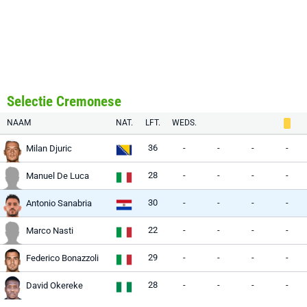
Selectie Cremonese
NAAM
NAT.
LFT.
WEDS.
36
-
-
-
-
Milan Djuric
28
-
-
-
-
Manuel De Luca
30
-
-
-
-
Antonio Sanabria
22
-
-
-
-
Marco Nasti
29
-
-
-
-
Federico Bonazzoli
28
-
-
-
-
David Okereke