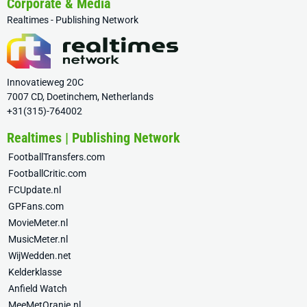
Corporate & Media
Realtimes - Publishing Network
Innovatieweg 20C
7007 CD, Doetinchem, Netherlands
+31(315)-764002
Realtimes | Publishing Network
FootballTransfers.com
FootballCritic.com
FCUpdate.nl
GPFans.com
MovieMeter.nl
MusicMeter.nl
WijWedden.net
Kelderklasse
Anfield Watch
MeeMetOranje.nl