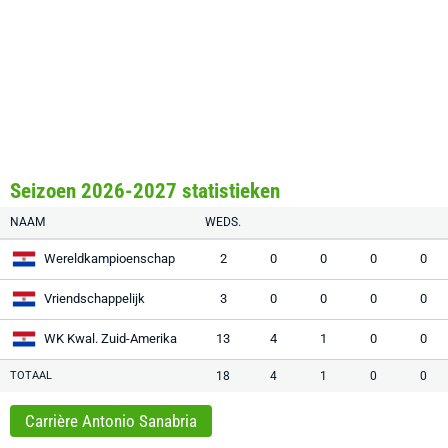
Seizoen 2026-2027 statistieken
NAAM
WEDS.
Wereldkampioenschap
2
0
0
0
0
Vriendschappelijk
3
0
0
0
0
WK Kwal. Zuid-Amerika
13
4
1
0
0
TOTAAL
18
4
1
0
0
Carrière Antonio Sanabria