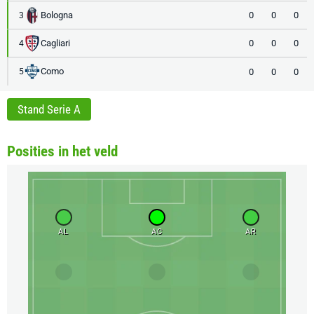
Bologna
0
0
0
3
Cagliari
0
0
0
4
Como
0
0
0
5
Stand Serie A
Posities in het veld
AL
AC
AR