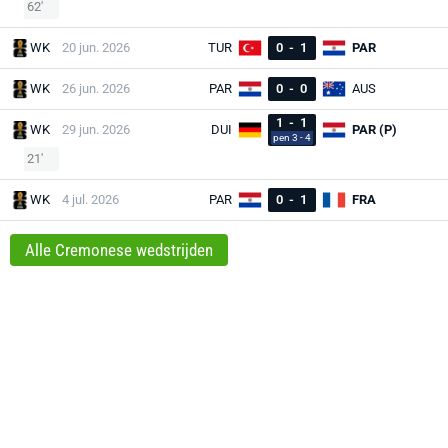
62'
WK
20 jun. 2026
TUR
0
-
1
PAR
WK
26 jun. 2026
PAR
0
-
0
AUS
1
-
1
WK
29 jun. 2026
DUI
PAR (P)
pen 3 - 4
21'
WK
4 jul. 2026
PAR
0
-
1
FRA
Alle Cremonese wedstrijden