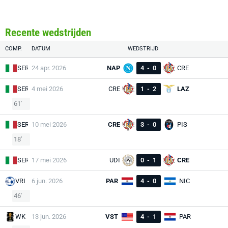
Recente wedstrijden
COMP.
DATUM
WEDSTRIJD
SER
24 apr. 2026
NAP
4
-
0
CRE
SER
4 mei 2026
CRE
1
-
2
LAZ
61'
SER
10 mei 2026
CRE
3
-
0
PIS
18'
SER
17 mei 2026
UDI
0
-
1
CRE
VRI
6 jun. 2026
PAR
4
-
0
NIC
46'
WK
13 jun. 2026
VST
4
-
1
PAR