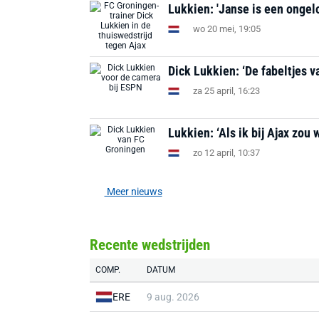
Lukkien: 'Janse is een ongeloo
wo 20 mei, 19:05
Dick Lukkien: ‘De fabeltjes 
za 25 april, 16:23
Lukkien: ‘Als ik bij Ajax zou
zo 12 april, 10:37
Meer nieuws
Recente wedstrijden
COMP.
DATUM
ERE
9 aug. 2026