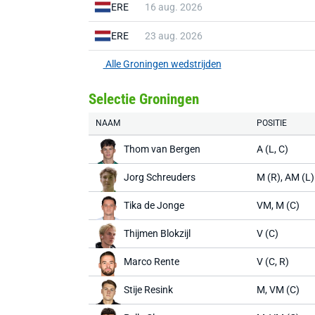
ERE
16 aug. 2026
ERE
23 aug. 2026
Alle Groningen wedstrijden
Selectie Groningen
NAAM
POSITIE
Thom van Bergen
A (L, C)
Jorg Schreuders
M (R), AM (L)
Tika de Jonge
VM, M (C)
Thijmen Blokzijl
V (C)
Marco Rente
V (C, R)
Stije Resink
M, VM (C)