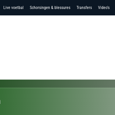
Live voetbal
Schorsingen & blessures
Transfers
Video's
n