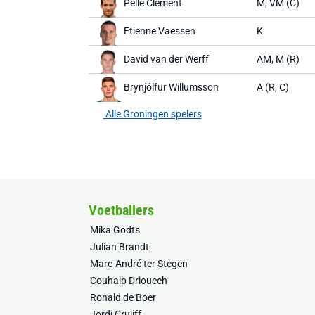
Pelle Clement
M, VM (C)
Etienne Vaessen
K
David van der Werff
AM, M (R)
Brynjólfur Willumsson
A (R, C)
Alle Groningen spelers
Voetballers
Mika Godts
Julian Brandt
Marc-André ter Stegen
Couhaib Driouech
Ronald de Boer
Jordi Cruijff