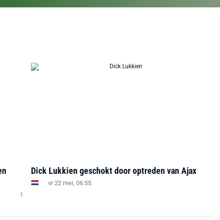
en
Dick Lukkien geschokt door optreden van Ajax
vr 22 mei, 06:55
1