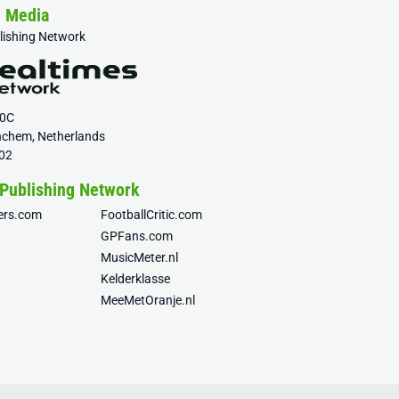
& Media
blishing Network
20C
nchem, Netherlands
02
 Publishing Network
fers.com
FootballCritic.com
GPFans.com
MusicMeter.nl
Kelderklasse
MeeMetOranje.nl