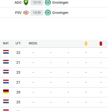
ADO
12:15
Groningen
PSV
14:30
Groningen
NAT.
LFT.
WEDS.
22
-
-
-
-
-
21
-
-
-
-
-
23
-
-
-
-
-
21
-
-
-
-
-
29
-
-
-
-
-
23
-
-
-
-
-