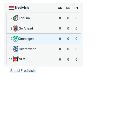
Eredivisie
GS
DS
PT
Fortuna
0
0
0
7
Go Ahead
0
0
0
8
Groningen
0
0
0
9
Heerenveen
0
0
0
10
NEC
0
0
0
11
Stand Eredivisie