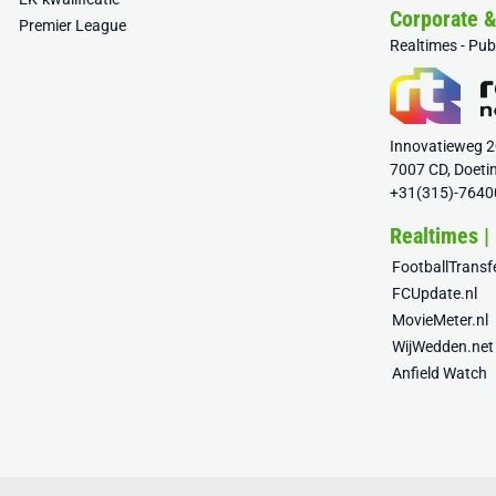
Corporate 
Premier League
Realtimes - Pu
Innovatieweg 
7007 CD, Doeti
+31(315)-7640
Realtimes |
FootballTrans
FCUpdate.nl
MovieMeter.nl
WijWedden.net
Anfield Watch