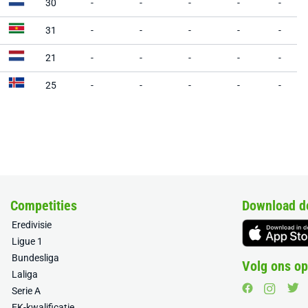
30
-
-
-
-
-
31
-
-
-
-
-
21
-
-
-
-
-
25
-
-
-
-
-
Competities
Download d
Eredivisie
Ligue 1
Bundesliga
Volg ons op
Laliga
Serie A
EK-kwalificatie