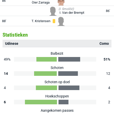
86'
Oier Zarraga
(I. Smolčić)
86'
I. Van der Brempt
88'
T. Kristensen
Statistieken
Udinese
Como
Balbezit
49%
51%
Schoten
14
12
Schoten op doel
4
4
Hoekschoppen
6
2
Aangekomen passes