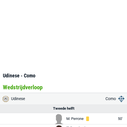
Udinese - Como
Wedstrijdverloop
Udinese
Como
Tweede helft
M. Perrone
50'