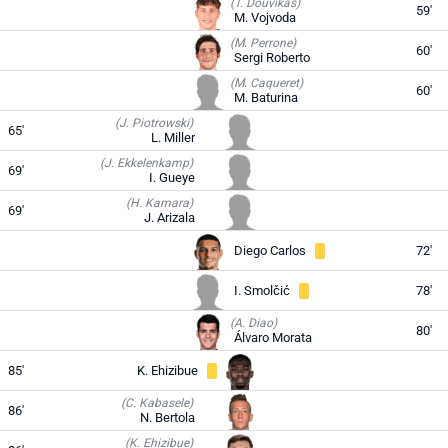
(T. Douvikas)
59'
M. Vojvoda
(M. Perrone)
60'
Sergi Roberto
(M. Caqueret)
60'
M. Baturina
(J. Piotrowski)
65'
L. Miller
(J. Ekkelenkamp)
69'
I. Gueye
(H. Kamara)
69'
J. Arizala
Diego Carlos
72'
I. Smolčić
78'
(A. Diao)
80'
Álvaro Morata
85'
K. Ehizibue
(C. Kabasele)
86'
N. Bertola
(K. Ehizibue)