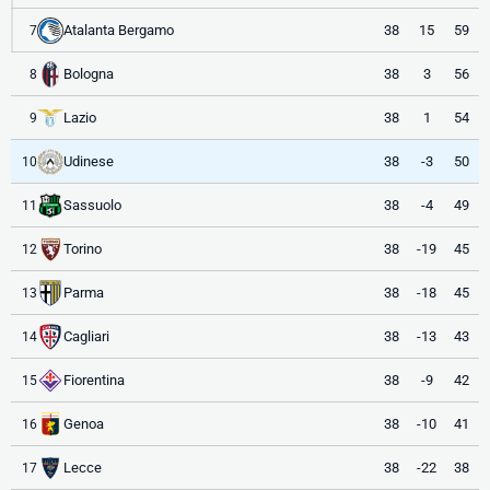
Atalanta Bergamo
38
15
59
7
Bologna
38
3
56
8
Lazio
38
1
54
9
Udinese
38
-3
50
10
Sassuolo
38
-4
49
11
Torino
38
-19
45
12
Parma
38
-18
45
13
Cagliari
38
-13
43
14
Fiorentina
38
-9
42
15
Genoa
38
-10
41
16
Lecce
38
-22
38
17