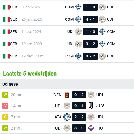
SER
3 jan. 2026
COM
1
-
0
UDI
SER
20 jan. 2025
COM
4
-
1
UDI
SER
1 sep. 2024
UDI
1
-
0
COM
SER
19 apr. 2003
UDI
3
-
2
COM
SER
19 dec. 2002
COM
0
-
2
UDI
Laatste 5 wedstrijden
Udinese
W
20 mrt.
GEN
0
-
2
UDI
V
14 mrt.
UDI
0
-
1
JUV
G
7 mrt.
ATA
2
-
2
UDI
W
2 mrt.
UDI
3
-
0
FIO