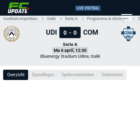
LIVE VOETBAL
Voetbalcompetities
Italië
Serie A
Programma & Uitslagen
2
UDI
COM
0
-
0
Serie A
Ma 6 april, 12:30
Bluenergy Stadium Udine, Italië
Overzicht
Opstellingen
Spelerstatistieken
Statistieken