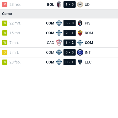
V
23 feb.
BOL
1
-
0
UDI
Como
W
22 mrt.
COM
5
-
0
PIS
W
15 mrt.
COM
2
-
1
ROM
W
7 mrt.
CAG
1
-
2
COM
G
3 mrt.
COM
0
-
0
INT
W
28 feb.
COM
3
-
1
LEC