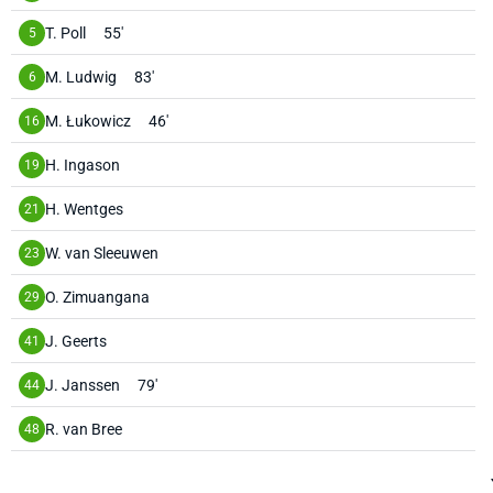
T. Poll
55'
5
M. Ludwig
83'
6
M. Łukowicz
46'
16
H. Ingason
19
H. Wentges
21
W. van Sleeuwen
23
O. Zimuangana
29
J. Geerts
41
J. Janssen
79'
44
R. van Bree
48