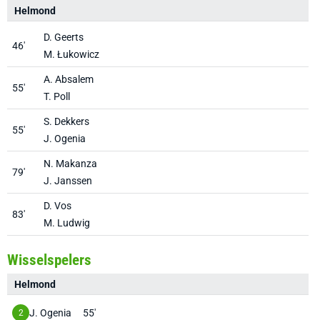
Helmond
C
D. Geerts
46'
M. Łukowicz
A. Absalem
55'
T. Poll
S. Dekkers
55'
J. Ogenia
N. Makanza
79'
J. Janssen
D. Vos
83'
M. Ludwig
Wisselspelers
Helmond
C
J. Ogenia
55'
2