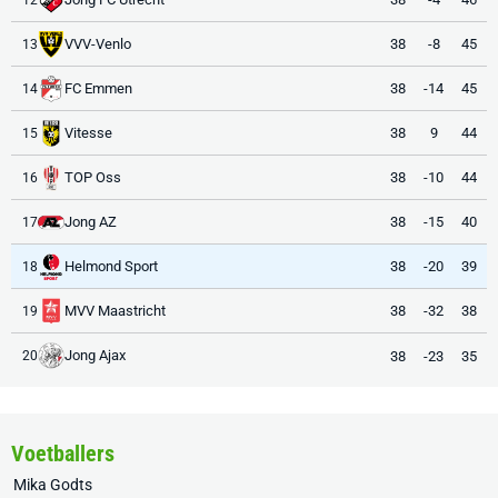
VVV-Venlo
38
-8
45
13
FC Emmen
38
-14
45
14
Vitesse
38
9
44
15
TOP Oss
38
-10
44
16
Jong AZ
38
-15
40
17
Helmond Sport
38
-20
39
18
MVV Maastricht
38
-32
38
19
Jong Ajax
38
-23
35
20
Voetballers
Mika Godts