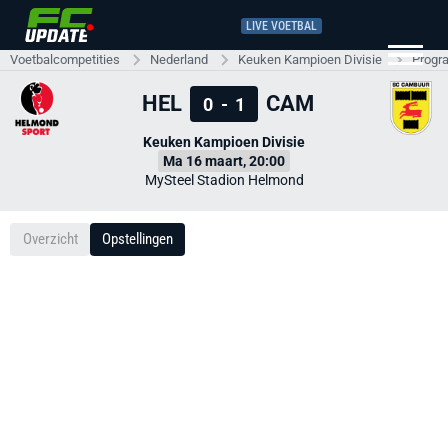
LIVE VOETBAL
Voetbalcompetities
Nederland
Keuken Kampioen Divisie
Progr
HEL
CAM
0
-
1
Keuken Kampioen Divisie
Ma 16 maart, 20:00
MySteel Stadion Helmond
Overzicht
Opstellingen