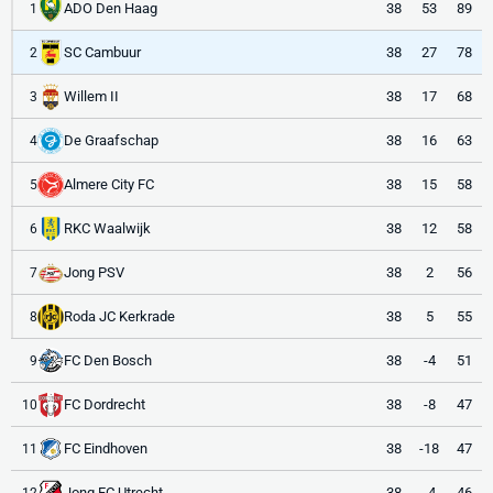
ADO Den Haag
38
53
89
1
SC Cambuur
38
27
78
2
Willem II
38
17
68
3
De Graafschap
38
16
63
4
Almere City FC
38
15
58
5
RKC Waalwijk
38
12
58
6
Jong PSV
38
2
56
7
Roda JC Kerkrade
38
5
55
8
FC Den Bosch
38
-4
51
9
FC Dordrecht
38
-8
47
10
FC Eindhoven
38
-18
47
11
Jong FC Utrecht
38
-4
46
12