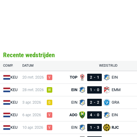
Recente wedstrijden
COMP.
DATUM
WEDSTRIJD
KEU
20 mrt. 2026
TOP
2
-
1
EIN
V
KEU
28 mrt. 2026
EIN
1
-
0
EMM
W
KEU
3 apr. 2026
EIN
2
-
2
GRA
G
KEU
6 apr. 2026
ADO
4
-
0
EIN
V
KEU
10 apr. 2026
EIN
1
-
3
RJC
V