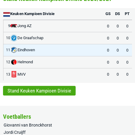
Keuken Kampioen Divisie
GS
DS
PT
Jong AZ
0
0
0
9
De Graafschap
0
0
0
10
Eindhoven
0
0
0
11
Helmond
0
0
0
12
MVV
0
0
0
13
Stand Keuken Kampioen Divisie
Voetballers
Giovanni van Bronckhorst
Jordi Cruijff