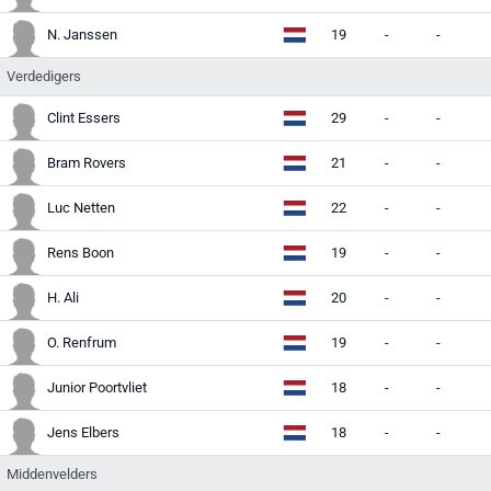
N. Janssen
19
-
-
-
Verdedigers
Clint Essers
29
-
-
-
Bram Rovers
21
-
-
-
Luc Netten
22
-
-
-
Rens Boon
19
-
-
-
H. Ali
20
-
-
-
O. Renfrum
19
-
-
-
Junior Poortvliet
18
-
-
-
Jens Elbers
18
-
-
-
Middenvelders