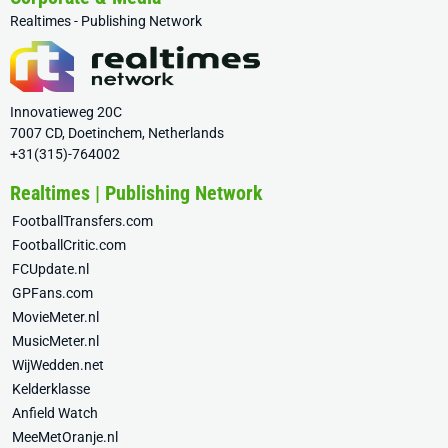
Realtimes - Publishing Network
Innovatieweg 20C
7007 CD, Doetinchem, Netherlands
+31(315)-764002
Realtimes | Publishing Network
FootballTransfers.com
FootballCritic.com
FCUpdate.nl
GPFans.com
MovieMeter.nl
MusicMeter.nl
WijWedden.net
Kelderklasse
Anfield Watch
MeeMetOranje.nl