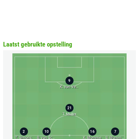
Laatst gebruikte opstelling
9
K. van Veen
21
T. Muller
2
10
16
7
T. Simons
B. van Schuppen
X. Blomme
S. Blummel