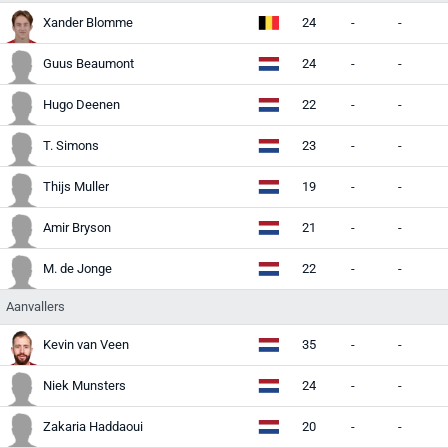
Xander Blomme
24
-
-
-
Guus Beaumont
24
-
-
-
Hugo Deenen
22
-
-
-
T. Simons
23
-
-
-
Thijs Muller
19
-
-
-
Amir Bryson
21
-
-
-
M. de Jonge
22
-
-
-
Aanvallers
Kevin van Veen
35
-
-
-
Niek Munsters
24
-
-
-
Zakaria Haddaoui
20
-
-
-