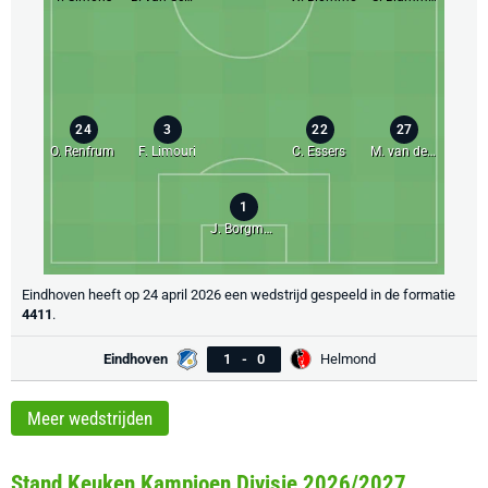
24
3
22
27
O. Renfrum
F. Limouri
C. Essers
M. van de Wetering
1
J. Borgmans
Eindhoven heeft op 24 april 2026 een wedstrijd gespeeld in de formatie
4411
.
Eindhoven
1
-
0
Helmond
Meer wedstrijden
Stand Keuken Kampioen Divisie 2026/2027