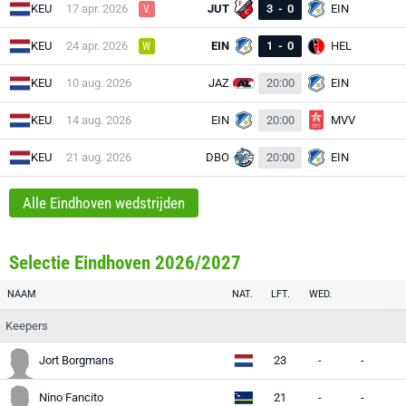
KEU
17 apr. 2026
JUT
3
-
0
EIN
V
KEU
24 apr. 2026
EIN
1
-
0
HEL
W
KEU
10 aug. 2026
JAZ
20:00
EIN
KEU
14 aug. 2026
EIN
20:00
MVV
KEU
21 aug. 2026
DBO
20:00
EIN
Alle Eindhoven wedstrijden
Selectie Eindhoven 2026/2027
NAAM
NAT.
LFT.
WED.
Keepers
Jort Borgmans
23
-
-
-
Nino Fancito
21
-
-
-