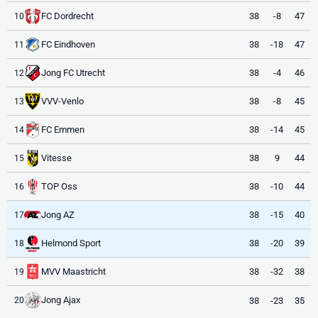
FC Dordrecht
38
-8
47
10
FC Eindhoven
38
-18
47
11
Jong FC Utrecht
38
-4
46
12
VVV-Venlo
38
-8
45
13
FC Emmen
38
-14
45
14
Vitesse
38
9
44
15
TOP Oss
38
-10
44
16
Jong AZ
38
-15
40
17
Helmond Sport
38
-20
39
18
MVV Maastricht
38
-32
38
19
Jong Ajax
38
-23
35
20