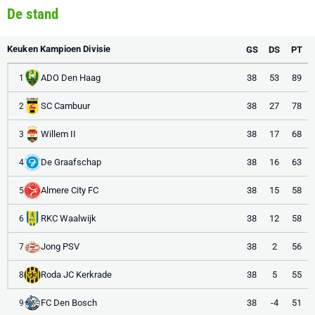
De stand
Keuken Kampioen Divisie
GS
DS
PT
ADO Den Haag
38
53
89
1
SC Cambuur
38
27
78
2
Willem II
38
17
68
3
De Graafschap
38
16
63
4
Almere City FC
38
15
58
5
RKC Waalwijk
38
12
58
6
Jong PSV
38
2
56
7
Roda JC Kerkrade
38
5
55
8
FC Den Bosch
38
-4
51
9