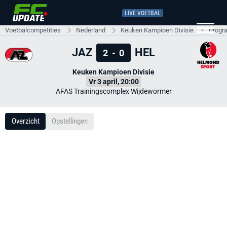
LIVE VOETBAL
Voetbalcompetities
Nederland
Keuken Kampioen Divisie
Progr
JAZ
HEL
2
-
0
Keuken Kampioen Divisie
Vr 3 april, 20:00
AFAS Trainingscomplex Wijdewormer
Overzicht
Opstellingen