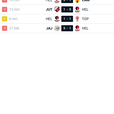
16 mrt.
HEL
CAM
V
13 mrt.
JUT
1
-
0
HEL
G
6 mrt.
HEL
1
-
1
TOP
V
27 feb.
JAJ
5
-
1
HEL