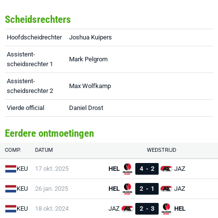
Scheidsrechters
Hoofdscheidrechter
Joshua Kuipers
Assistent-
Mark Pelgrom
scheidsrechter 1
Assistent-
Max Wolfkamp
scheidsrechter 2
Vierde official
Daniel Drost
Eerdere ontmoetingen
COMP.
DATUM
WEDSTRIJD
KEU
17 okt. 2025
HEL
4
-
2
JAZ
KEU
26 jan. 2025
HEL
2
-
1
JAZ
KEU
18 okt. 2024
JAZ
2
-
3
HEL