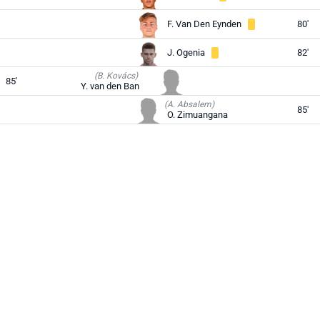
F. Van Den Eynden
80'
J. Ogenia
82'
(B. Kovács)
85'
Y. van den Ban
(A. Absalem)
85'
O. Zimuangana