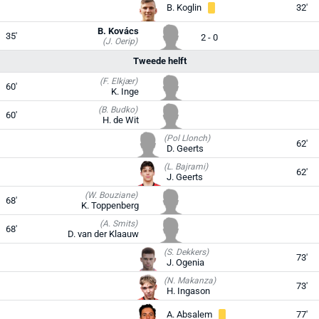
B. Koglin
32'
B. Kovács
35'
2 - 0
(J. Oerip)
Tweede helft
(F. Elkjær)
60'
K. Inge
(B. Budko)
60'
H. de Wit
(Pol Llonch)
62'
D. Geerts
(L. Bajrami)
62'
J. Geerts
(W. Bouziane)
68'
K. Toppenberg
(A. Smits)
68'
D. van der Klaauw
(S. Dekkers)
73'
J. Ogenia
(N. Makanza)
73'
H. Ingason
A. Absalem
77'