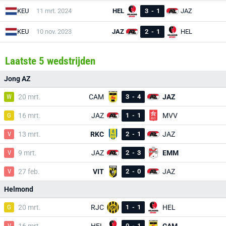
KEU
11 mrt. 2024
HEL
3
-
1
JAZ
KEU
10 nov. 2023
JAZ
2
-
1
HEL
Laatste 5 wedstrijden
Jong AZ
W
20 mrt.
CAM
3
-
4
JAZ
G
16 mrt.
JAZ
1
-
1
MVV
V
13 mrt.
RKC
2
-
1
JAZ
V
9 mrt.
JAZ
2
-
3
EMM
V
27 feb.
VIT
2
-
0
JAZ
Helmond
G
20 mrt.
RJC
1
-
1
HEL
V
0
-
1