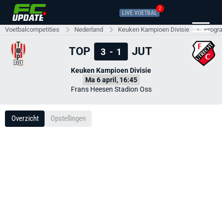
2
LIVE VOETBAL
Voetbalcompetities
Nederland
Keuken Kampioen Divisie
Progr
TOP
JUT
3
-
1
Keuken Kampioen Divisie
Ma 6 april, 16:45
Frans Heesen Stadion Oss
Overzicht
Opstellingen