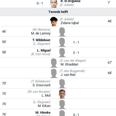
R. El Arguioui
7'
0 - 1
(E. Adiele)
Tweede helft
(E. Adiele)
46'
Zidane Iqbal
(M. Remans)
46'
M. de Lannoy
T. Wildeboer
50'
1 - 1
(L. Slagveer)
L. Miguel
58'
2 - 1
(B. Van Hove)
(S. van der Wegen)
67'
M. Ghaddari
(T. den Boggende)
68'
J. van Riel
(T. Wildeboer)
70'
S. Doucouré
(M. van Rooijen)
70'
L. Mol
(L. Slagveer)
70'
M. Erkan
M. Hinoke
76'
3 - 1