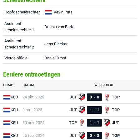
Scheidsrechters
Hoofdscheidrechter
Kevin Puts
Assistent-
Dennis van Berk
scheidsrechter 1
Assistent-
Jens Bleeker
scheidsrechter 2
Vierde official
Daniel Drost
Eerdere ontmoetingen
COMP.
DATUM
WEDSTRIJD
KEU
24 okt. 2025
JUT
0
-
0
TOP
KEU
3 mrt. 2025
JUT
1
-
1
TOP
KEU
30 nov. 2024
TOP
1
-
1
JUT
KEU
26 feb. 2024
JUT
0
-
3
TOP