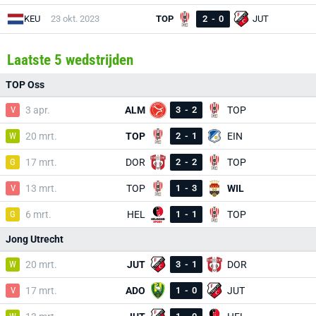
KEU
23 okt. 2023
TOP
2
-
0
JUT
Laatste 5 wedstrijden
TOP Oss
V
3 apr.
ALM
3
-
2
TOP
W
20 mrt.
TOP
2
-
1
EIN
G
17 mrt.
DOR
2
-
2
TOP
V
13 mrt.
TOP
1
-
3
WIL
G
6 mrt.
HEL
1
-
1
TOP
Jong Utrecht
W
20 mrt.
JUT
3
-
1
DOR
V
17 mrt.
ADO
1
-
0
JUT