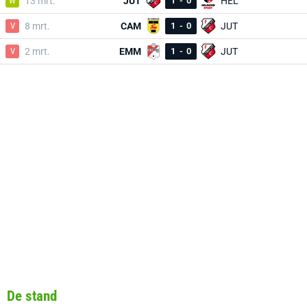
W
13 mrt.
JUT
1
-
0
HEL
V
8 mrt.
CAM
1
-
0
JUT
V
2 mrt.
EMM
1
-
0
JUT
De stand