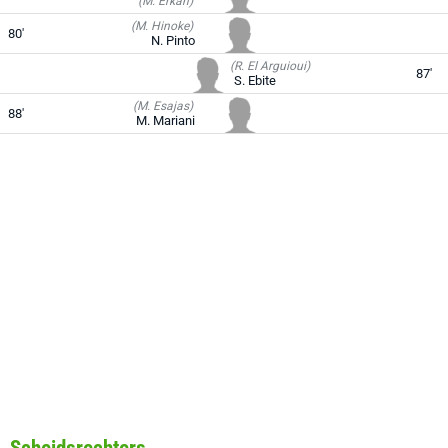
(M. Erkan)
(M. Hinoke)
80'
N. Pinto
(R. El Arguioui)
87'
S. Ebite
(M. Esajas)
88'
M. Mariani