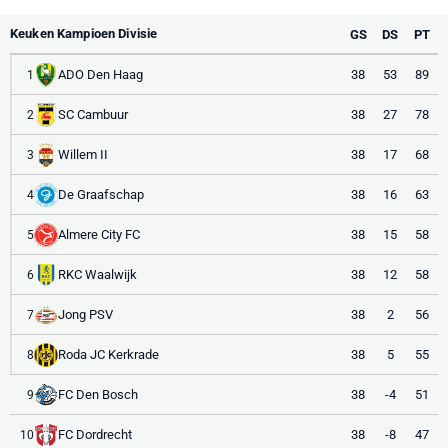
Keuken Kampioen Divisie
GS
DS
PT
ADO Den Haag
38
53
89
1
SC Cambuur
38
27
78
2
Willem II
38
17
68
3
De Graafschap
38
16
63
4
Almere City FC
38
15
58
5
RKC Waalwijk
38
12
58
6
Jong PSV
38
2
56
7
Roda JC Kerkrade
38
5
55
8
FC Den Bosch
38
-4
51
9
FC Dordrecht
38
-8
47
10