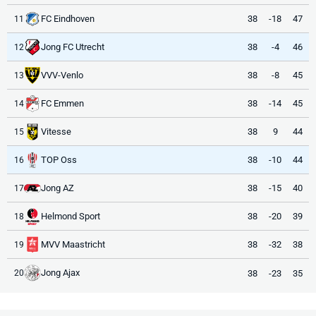
FC Eindhoven
38
-18
47
11
Jong FC Utrecht
38
-4
46
12
VVV-Venlo
38
-8
45
13
FC Emmen
38
-14
45
14
Vitesse
38
9
44
15
TOP Oss
38
-10
44
16
Jong AZ
38
-15
40
17
Helmond Sport
38
-20
39
18
MVV Maastricht
38
-32
38
19
Jong Ajax
38
-23
35
20