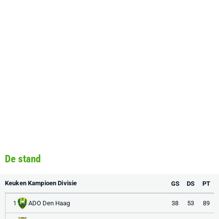
De stand
Keuken Kampioen Divisie
GS
DS
PT
ADO Den Haag
38
53
89
1