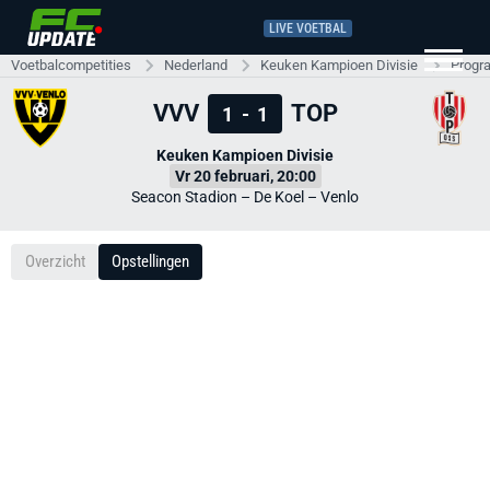
LIVE VOETBAL
Voetbalcompetities
Nederland
Keuken Kampioen Divisie
Progr
VVV
TOP
1
-
1
Keuken Kampioen Divisie
Vr 20 februari, 20:00
Seacon Stadion – De Koel – Venlo
Overzicht
Opstellingen