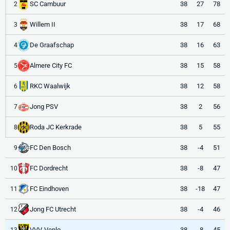
SC Cambuur
38
27
78
2
Willem II
38
17
68
3
De Graafschap
38
16
63
4
Almere City FC
38
15
58
5
RKC Waalwijk
38
12
58
6
Jong PSV
38
2
56
7
Roda JC Kerkrade
38
5
55
8
FC Den Bosch
38
-4
51
9
FC Dordrecht
38
-8
47
10
FC Eindhoven
38
-18
47
11
Jong FC Utrecht
38
-4
46
12
VVV-Venlo
38
-8
45
13