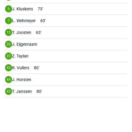
J. Kluskens
73'
6
L. Wehmeyer
63'
7
T. Joosten
63'
15
J. Eijgenraam
20
Z. Taylan
22
R. Vullers
80'
42
J. Horsten
44
T. Janssen
80'
45