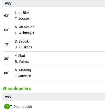
VVV
T
L. de Blok
63'
T. Joosten
N. Ait Mouhou
63'
L. Wehmeyer
D. Saddiki
73'
J. Kluskens
Y. Sbai
80'
R. Vullers
N. Matoug
80'
T. Janssen
Wisselspelers
VVV
T
T. Doornbusch
1