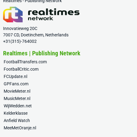
Realtimes - Publishing Network
Innovatieweg 20C
7007 CD, Doetinchem, Netherlands
+31(315)-764002
Realtimes | Publishing Network
FootballTransfers.com
FootballCritic.com
FCUpdate.nl
GPFans.com
MovieMeter.nl
MusicMeter.nl
WijWedden.net
Kelderklasse
Anfield Watch
MeeMetOranje.nl