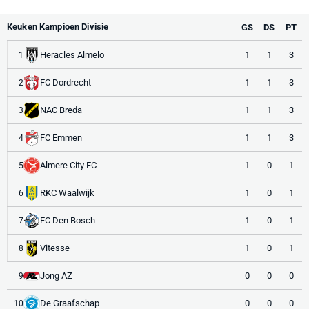
Keuken Kampioen Divisie
GS
DS
PT
Heracles Almelo
1
1
3
1
FC Dordrecht
1
1
3
2
NAC Breda
1
1
3
3
FC Emmen
1
1
3
4
Almere City FC
1
0
1
5
RKC Waalwijk
1
0
1
6
FC Den Bosch
1
0
1
7
Vitesse
1
0
1
8
Jong AZ
0
0
0
9
De Graafschap
0
0
0
10