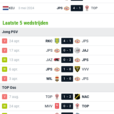
KEU
3 mei 2024
JPS
4
-
1
TOP
Laatste 5 wedstrijden
Jong PSV
V
24 apr.
RKC
4
-
1
JPS
V
17 apr.
JPS
0
-
1
JAJ
W
13 apr.
JAZ
0
-
2
JPS
W
6 apr.
JPS
1
-
0
VVV
V
3 apr.
WIL
1
-
0
JPS
TOP Oss
V
7 aug.
TOP
1
-
2
NAC
W
24 apr.
MVV
0
-
2
TOP