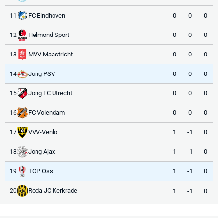
FC Eindhoven
0
0
0
11
Helmond Sport
0
0
0
12
MVV Maastricht
0
0
0
13
Jong PSV
0
0
0
14
Jong FC Utrecht
0
0
0
15
FC Volendam
0
0
0
16
VVV-Venlo
1
-1
0
17
Jong Ajax
1
-1
0
18
TOP Oss
1
-1
0
19
Roda JC Kerkrade
1
-1
0
20