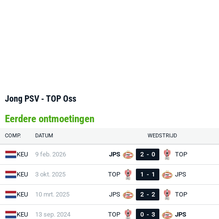
Jong PSV - TOP Oss
Eerdere ontmoetingen
COMP.
DATUM
WEDSTRIJD
KEU
9 feb. 2026
JPS
2
-
0
TOP
KEU
3 okt. 2025
TOP
1
-
1
JPS
KEU
10 mrt. 2025
JPS
2
-
2
TOP
KEU
13 sep. 2024
TOP
0
-
3
JPS