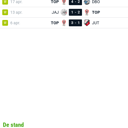
W
17 apr.
TOP
4
-
2
DBO
W
13 apr.
JAJ
1
-
2
TOP
W
6 apr.
TOP
3
-
1
JUT
De stand