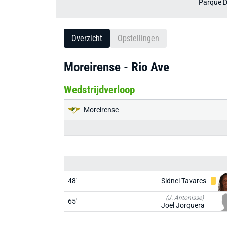
Parque D
Overzicht
Opstellingen
Moreirense - Rio Ave
Wedstrijdverloop
Moreirense
48'
Sidnei Tavares
(J. Antonisse)
65'
Joel Jorquera