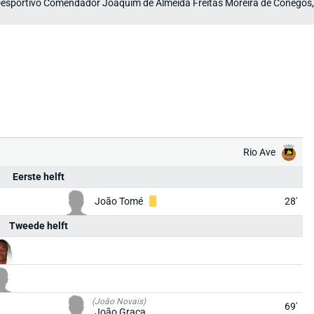
esportivo Comendador Joaquim de Almeida Freitas Moreira de Cónegos,
Rio Ave
Eerste helft
João Tomé
28'
Tweede helft
(João Novais)
69'
João Graça