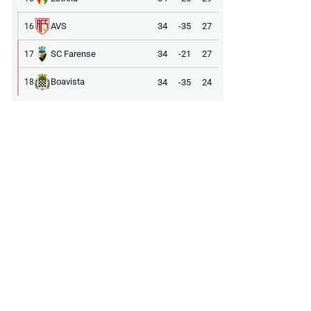
AVS
34
-35
27
16
SC Farense
34
-21
27
17
Boavista
34
-35
24
18