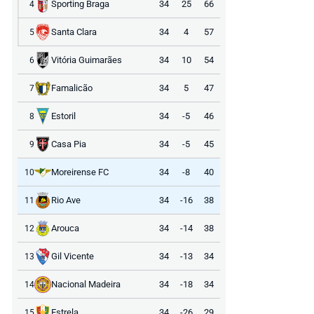
Sporting Braga
34
25
66
4
Santa Clara
34
4
57
5
Vitória Guimarães
34
10
54
6
Famalicão
34
5
47
7
Estoril
34
-5
46
8
Casa Pia
34
-5
45
9
Moreirense FC
34
-8
40
10
Rio Ave
34
-16
38
11
Arouca
34
-14
38
12
Gil Vicente
34
-13
34
13
Nacional Madeira
34
-18
34
14
Estrela
34
-26
29
15