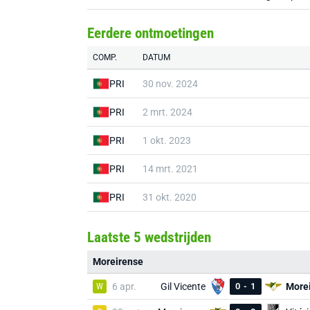
Eerdere ontmoetingen
COMP.
DATUM
PRI
30 nov. 2024
PRI
2 mrt. 2024
PRI
1 okt. 2023
PRI
14 mrt. 2021
PRI
31 okt. 2020
Laatste 5 wedstrijden
Moreirense
W
6 apr.
Gil Vicente
0
-
1