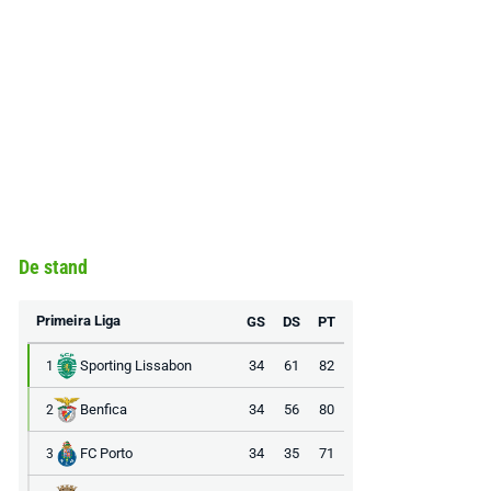
De stand
Primeira Liga
GS
DS
PT
Sporting Lissabon
34
61
82
1
Benfica
34
56
80
2
FC Porto
34
35
71
3