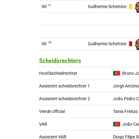
+1
90'
Guilherme Schettine
+9
90'
Guilherme Schettine
Scheidsrechters
Hoofdscheidrechter
Bruno Jo
Assistent-scheidsrechter 1
Jorge Antóni
Assistent-scheidsrechter 2
João Pedro C
Vierde official
Tania Freitas
VAR
João Car
Assistent-VAR
Diogo Filipe S