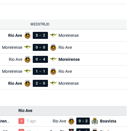
WEDSTRIJD
Rio Ave
3
-
2
Moreirense
Moreirense
0
-
0
Rio Ave
Rio Ave
0
-
4
Moreirense
Moreirense
1
-
1
Rio Ave
Rio Ave
2
-
0
Moreirense
Rio Ave
Moreirense
V
7 apr.
Rio Ave
0
-
2
Boavista