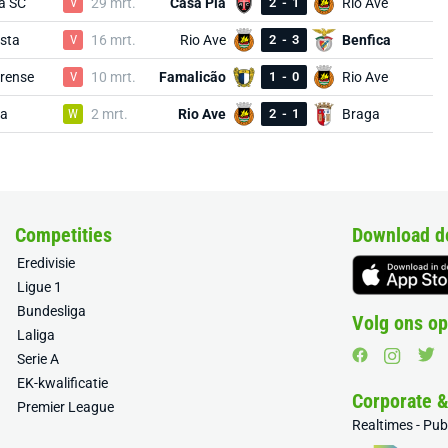
ia SC
V
29 mrt.
Casa Pia
2
-
1
Rio Ave
sta
V
16 mrt.
Rio Ave
2
-
3
Benfica
rense
V
10 mrt.
Famalicão
1
-
0
Rio Ave
la
W
2 mrt.
Rio Ave
2
-
1
Braga
Competities
Download d
Eredivisie
Ligue 1
Bundesliga
Volg ons op
Laliga
Serie A
EK-kwalificatie
Corporate 
Premier League
Realtimes - Pu