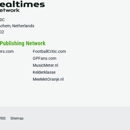
20C
nchem, Netherlands
02
 Publishing Network
fers.com
FootballCritic.com
GPFans.com
MusicMeter.nl
Kelderklasse
MeeMetOranje.nl
RSS
Sitemap