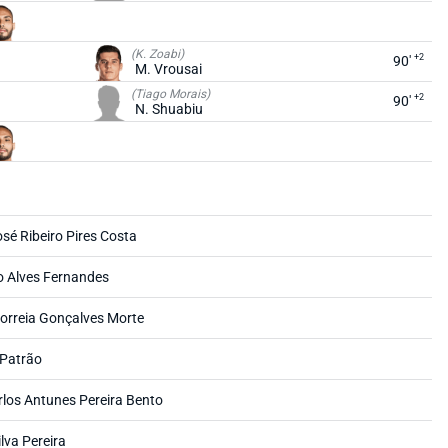
(K. Zoabi)
+2
90'
M. Vrousai
(Tiago Morais)
+2
90'
N. Shuabiu
sé Ribeiro Pires Costa
o Alves Fernandes
orreia Gonçalves Morte
 Patrão
los Antunes Pereira Bento
ilva Pereira