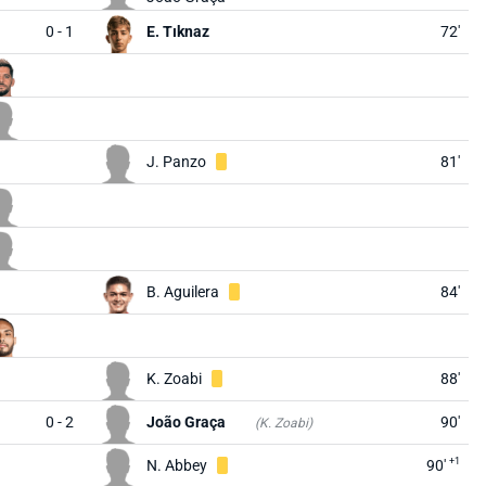
0 - 1
E. Tıknaz
72'
J. Panzo
81'
B. Aguilera
84'
K. Zoabi
88'
0 - 2
João Graça
90'
(K. Zoabi)
+1
N. Abbey
90'