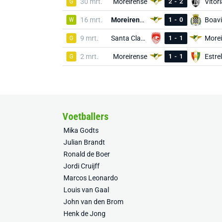
G
30 mrt.
Moreirense
2
-
2
Vitór
W
16 mrt.
Moreirense
1
-
0
Boavi
G
9 mrt.
Santa Clara
1
-
1
Morei
G
2 mrt.
Moreirense
1
-
1
Estre
Voetballers
Mika Godts
Julian Brandt
Ronald de Boer
Jordi Cruijff
Marcos Leonardo
Louis van Gaal
John van den Brom
Henk de Jong