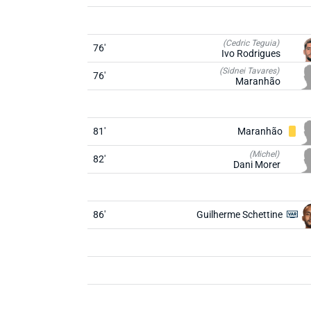
(Cedric Teguia)
76'
Ivo Rodrigues
(Sidnei Tavares)
76'
Maranhão
81'
Maranhão
(Michel)
82'
Dani Morer
86'
Guilherme Schettine