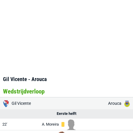
Gil Vicente - Arouca
Wedstrijdverloop
Gil Vicente
Arouca
Eerste helft
22'
A. Moreira