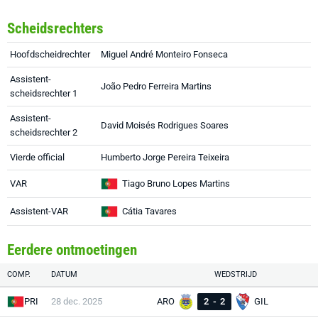
Scheidsrechters
Hoofdscheidrechter
Miguel André Monteiro Fonseca
Assistent-
João Pedro Ferreira Martins
scheidsrechter 1
Assistent-
David Moisés Rodrigues Soares
scheidsrechter 2
Vierde official
Humberto Jorge Pereira Teixeira
VAR
Tiago Bruno Lopes Martins
Assistent-VAR
Cátia Tavares
Eerdere ontmoetingen
COMP.
DATUM
WEDSTRIJD
PRI
28 dec. 2025
ARO
2
-
2
GIL