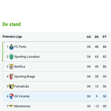
De stand
Primeira Liga
GS
DS
PT
FC Porto
34
48
88
1
Sporting Lissabon
34
65
82
2
Benfica
34
49
80
3
Sporting Braga
34
28
59
4
Famalicão
34
13
56
5
Gil Vicente
34
9
50
6
Moreirense
34
-12
43
7