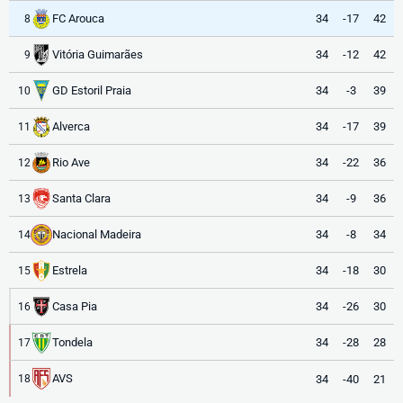
FC Arouca
34
-17
42
8
Vitória Guimarães
34
-12
42
9
GD Estoril Praia
34
-3
39
10
Alverca
34
-17
39
11
Rio Ave
34
-22
36
12
Santa Clara
34
-9
36
13
Nacional Madeira
34
-8
34
14
Estrela
34
-18
30
15
Casa Pia
34
-26
30
16
Tondela
34
-28
28
17
AVS
34
-40
21
18