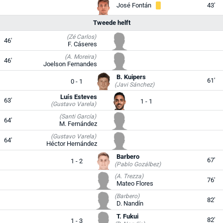
José Fontán
43'
Tweede helft
(Zé Carlos)
46'
F. Cáseres
(A. Moreira)
46'
Joelson Fernandes
B. Kuipers
61'
0 - 1
(Javi Sánchez)
Luís Esteves
63'
1 - 1
(Gustavo Varela)
(Santi García)
64'
M. Fernández
(Gustavo Varela)
64'
Héctor Hernández
Barbero
67'
1 - 2
(Pablo Gozálbez)
(A. Trezza)
76'
Mateo Flores
(Barbero)
82'
D. Nandín
T. Fukui
82'
1 - 3