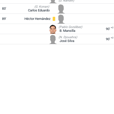
(D. Nandín)
(G. Konan)
83'
Carlos Eduardo
89'
Héctor Hernández
(Pablo Gozálbez)
+2
90'
B. Mansilla
(N. Djouahra)
+2
90'
José Silva