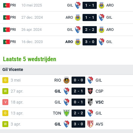
PRI
10 mei 2025
GIL
1
-
1
ARO
PRI
27 dec. 2024
ARO
1
-
1
GIL
PRI
26 apr. 2024
GIL
2
-
2
ARO
PRI
16 dec. 2023
ARO
3
-
0
GIL
Laatste 5 wedstrijden
Gil Vicente
G
3 mei
RIO
0
-
0
GIL
W
27 apr.
GIL
2
-
1
CSP
V
18 apr.
GIL
0
-
1
VSC
G
13 apr.
TON
2
-
2
GIL
W
3 apr.
GIL
3
-
0
AVS