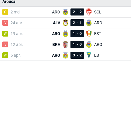
Arouca
G
2 mei
ARO
2
-
2
SCL
V
24 apr.
ALV
2
-
1
ARO
W
19 apr.
ARO
1
-
0
EST
V
12 apr.
BRA
1
-
0
ARO
W
6 apr.
ARO
3
-
2
EST