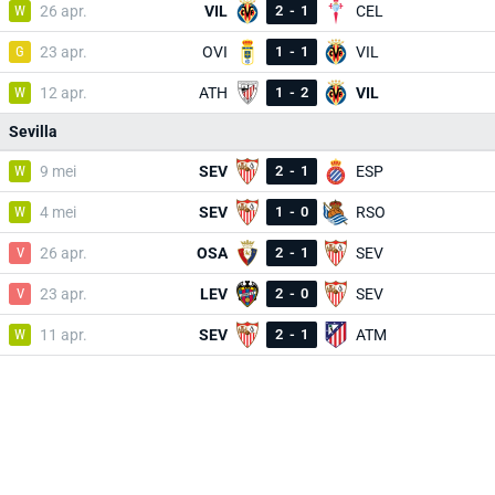
W
26 apr.
VIL
2
-
1
CEL
G
23 apr.
OVI
1
-
1
VIL
W
12 apr.
ATH
1
-
2
VIL
Sevilla
W
9 mei
SEV
2
-
1
ESP
W
4 mei
SEV
1
-
0
RSO
V
26 apr.
OSA
2
-
1
SEV
V
23 apr.
LEV
2
-
0
SEV
W
11 apr.
SEV
2
-
1
ATM