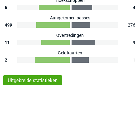
Hoekschoppen
6
4
Aangekomen passes
499
276
Overtredingen
11
9
Gele kaarten
2
1
Uitgebreide statistieken