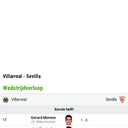
Villarreal - Sevilla
Wedstrijdverloop
Villarreal
Sevilla
Eerste helft
Gerard Moreno
13'
1 - 0
(G. Mikautadze)