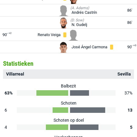
(A. Adams)
86'
Andrés Castrín
(D. Sow)
86'
N. Gudelj
+2
90'
Renato Veiga
+3
José Ángel Carmona
90'
Statistieken
Villarreal
Sevilla
Balbezit
63%
37%
Schoten
6
13
Schoten op doel
4
5