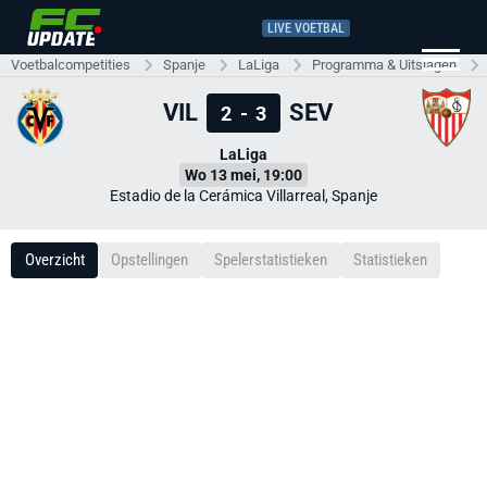
LIVE VOETBAL
Voetbalcompetities
Spanje
LaLiga
Programma & Uitslagen
VIL
SEV
2
-
3
LaLiga
Wo 13 mei, 19:00
Estadio de la Cerámica Villarreal, Spanje
Overzicht
Opstellingen
Spelerstatistieken
Statistieken