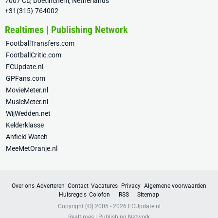
7007 CD, Doetinchem, Netherlands
+31(315)-764002
Realtimes | Publishing Network
FootballTransfers.com
FootballCritic.com
FCUpdate.nl
GPFans.com
MovieMeter.nl
MusicMeter.nl
WijWedden.net
Kelderklasse
Anfield Watch
MeeMetOranje.nl
Over ons
Adverteren
Contact
Vacatures
Privacy
Algemene voorwaarden
Huisregels
Colofon
RSS
Sitemap
Copyright (©) 2005 - 2026
FCUpdate.nl
Realtimes | Publishing Network