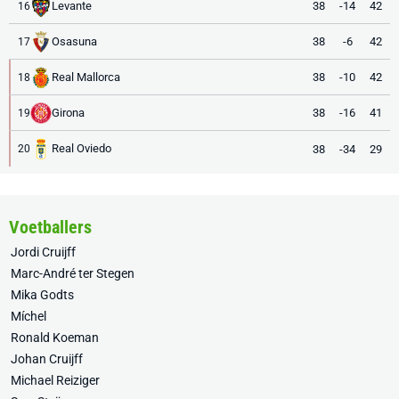
Levante
38
-14
42
16
Osasuna
38
-6
42
17
Real Mallorca
38
-10
42
18
Girona
38
-16
41
19
Real Oviedo
38
-34
29
20
Voetballers
Jordi Cruijff
Marc-André ter Stegen
Mika Godts
Míchel
Ronald Koeman
Johan Cruijff
Michael Reiziger