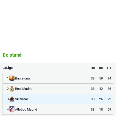
De stand
LaLiga
GS
DS
PT
Barcelona
38
59
94
1
Real Madrid
38
42
86
2
Villarreal
38
26
72
3
Atlético Madrid
38
18
69
4