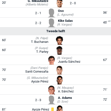
G. Mikautadze
20'
2 - 0
(Alberto Moleiro)
Oso
36'
2 - 1
(L. Agoumé)
Kike Salas
+2
45'
2 - 2
(R. Vargas)
Tweede helft
(N. Pépé)
60'
T. Buchanan
(P. Gueye)
60'
T. Partey
(R. Vargas)
67'
Juanlu Sánchez
(Dani Parejo)
70'
Santi Comesaña
(G. Mikautadze)
70'
Ayoze Pérez
(N. Maupay)
71'
A. Sánchez
A. Adams
72'
2 - 3
(D. Sow)
81'
Ayoze Pérez