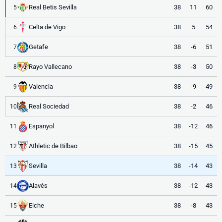
Real Betis Sevilla
38
11
60
5
Celta de Vigo
38
5
54
6
Getafe
38
-6
51
7
Rayo Vallecano
38
-3
50
8
Valencia
38
-9
49
9
Real Sociedad
38
-2
46
10
Espanyol
38
-12
46
11
Athletic de Bilbao
38
-15
45
12
Sevilla
38
-14
43
13
Alavés
38
-12
43
14
Elche
38
-8
43
15