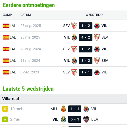
Eerdere ontmoetingen
COMP.
DATUM
WEDSTRIJD
LAL
23 sep. 2025
SEV
1
-
2
VIL
LAL
25 mei 2025
VIL
4
-
2
SEV
LAL
23 aug. 2024
SEV
1
-
2
VIL
LAL
11 mei 2024
VIL
3
-
2
SEV
LAL
3 dec. 2023
SEV
1
-
1
VIL
Laatste 5 wedstrijden
Villarreal
G
10 mei
MLL
1
-
1
VIL
W
2 mei
VIL
5
-
1
LEV