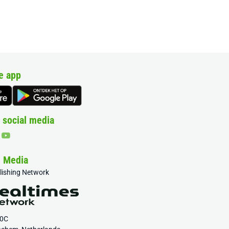
e app
 social media
& Media
blishing Network
20C