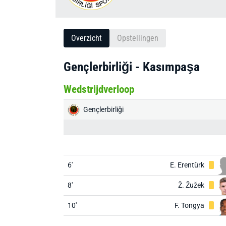
Overzicht
Opstellingen
Gençlerbirliği - Kasımpaşa
Wedstrijdverloop
Gençlerbirliği
6'
E. Erentürk
8'
Ž. Žužek
10'
F. Tongya