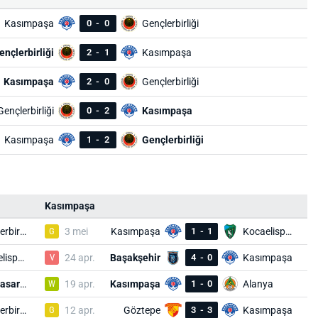
Kasımpaşa
0
-
0
Gençlerbirliği
ençlerbirliği
2
-
1
Kasımpaşa
Kasımpaşa
2
-
0
Gençlerbirliği
Gençlerbirliği
0
-
2
Kasımpaşa
Kasımpaşa
1
-
2
Gençlerbirliği
Kasımpaşa
Gençlerbirliği
G
3 mei
Kasımpaşa
1
-
1
Kocaelispor
Kocaelispor
V
24 apr.
Başakşehir
4
-
0
Kasımpaşa
Galatasaray
W
19 apr.
Kasımpaşa
1
-
0
Alanya
Gençlerbirliği
G
12 apr.
Göztepe
3
-
3
Kasımpaşa