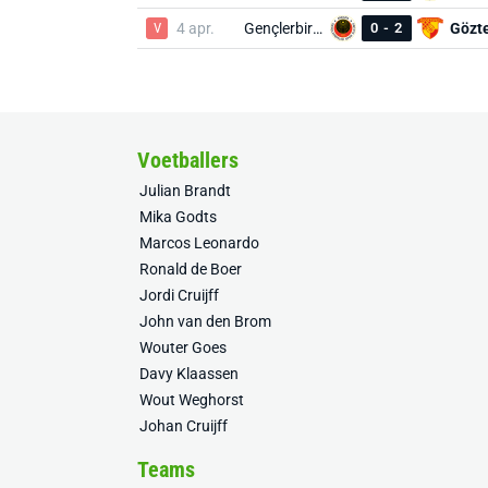
V
4 apr.
Gençlerbirliği
0
-
2
Gözt
Voetballers
Julian Brandt
Mika Godts
Marcos Leonardo
Ronald de Boer
Jordi Cruijff
John van den Brom
Wouter Goes
Davy Klaassen
Wout Weghorst
Johan Cruijff
Teams