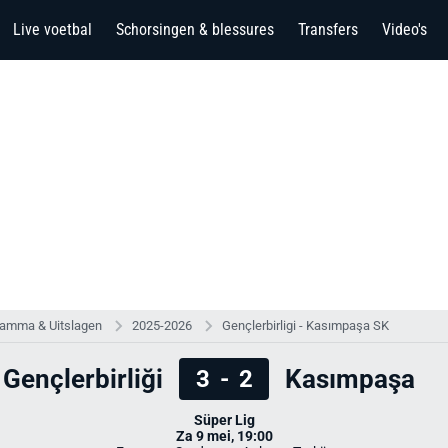
Live voetbal
Schorsingen & blessures
Transfers
Video's
ramma & Uitslagen
2025-2026
Gençlerbirligi - Kasımpaşa SK
Gençlerbirliği
Kasımpaşa
3
-
2
Süper Lig
Za 9 mei, 19:00