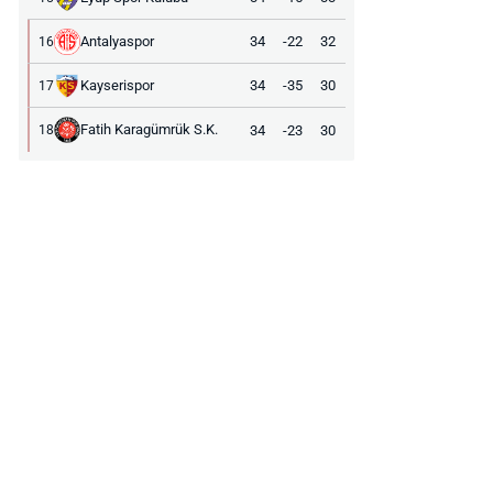
Antalyaspor
34
-22
32
16
Kayserispor
34
-35
30
17
Fatih Karagümrük S.K.
34
-23
30
18