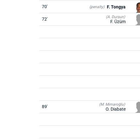
70'
F. Tongya
(penalty)
(A. Dursun)
72'
F. Üzüm
(M. Mimaroğlu)
89'
O. Diabate