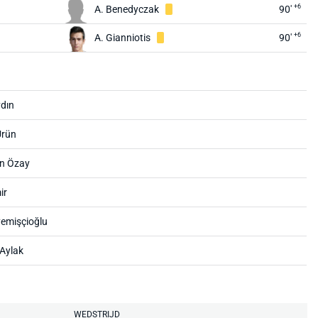
+6
A. Benedyczak
90'
+6
A. Gianniotis
90'
dın
Ürün
n Özay
ir
emişçioğlu
Aylak
WEDSTRIJD