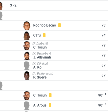
3 - 2
Rodrigo Becão
73'
Cafú
74'
(F. Diabaté)
79'
C. Tosun
(K. Demirbay)
79'
J. Allevinah
(K. Çörekçi)
87'
A. Kol
(A. Baldursson)
87'
P. Guèye
+4
C. Tosun
90'
+6
A. Arous
90'