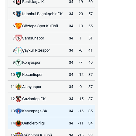
Beşiktaş J.K.
34
19
60
4
İstanbul Başakşehir F.K.
34
23
57
5
Göztepe Spor Kulübü
34
10
55
6
Samsunspor
34
1
51
7
Çaykur Rizespor
34
-6
41
8
Konyaspor
34
-7
40
9
Kocaelispor
34
-12
37
10
Alanyaspor
34
0
37
11
Gaziantep F.K.
34
-15
37
12
Kasımpaşa SK
34
-16
35
13
Gençlerbirligi
34
-11
34
14
Eyüp Spor Kulübü
34
-15
33
15