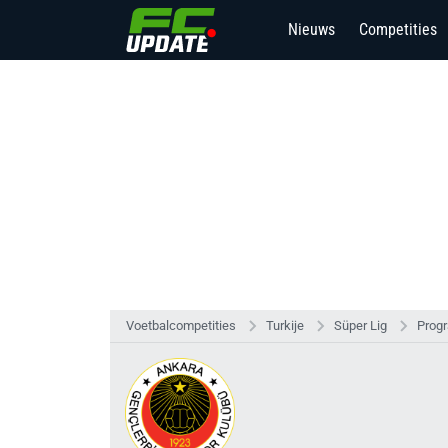
Nieuws
Competities
Voetbalcompetities
Turkije
Süper Lig
Prog