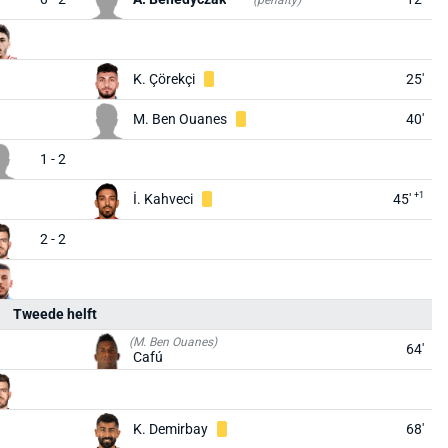
(penalty)
K. Çörekçi
25'
M. Ben Ouanes
40'
1 - 2
+1
İ. Kahveci
45'
2 - 2
Tweede helft
(M. Ben Ouanes)
64'
Cafú
K. Demirbay
68'