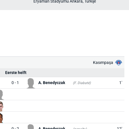
Eryaman Stadyumu Ankara, Turkije
Kasımpaşa
Eerste helft
0 - 1
A. Benedyczak
1'
(F. Diabaté)
0 - 2
A. Benedyczak
12'