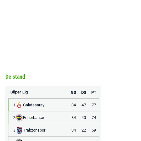
De stand
Süper Lig
GS
DS
PT
Galatasaray
34
47
77
1
Fenerbahçe
34
40
74
2
Trabzonspor
34
22
69
3