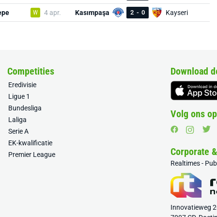
epe
W
4 apr.
Kasımpaşa
2
-
0
Kayseri
Competities
Download d
Eredivisie
Ligue 1
Bundesliga
Volg ons op
Laliga
Serie A
EK-kwalificatie
Corporate 
Premier League
Realtimes - Pu
Innovatieweg 