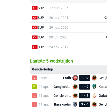
SUP
12 dec. 2025
SUP
20 mrt. 2021
G
SUP
29 nov. 2020
SUP
29 jun. 2020
SUP
24 nov. 2019
Laatste 5 wedstrijden
Gençlerbirliği
V
3 mei
Fatih
1
-
0
W
26 apr.
Gençlerbirliği
1
-
0
V
18 apr.
Gençlerbirliği
1
-
2
V
11 apr.
Başakşehir
3
-
0