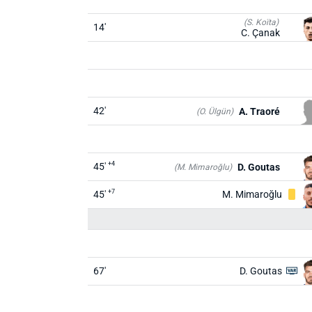
(S. Koïta)
14'
C. Çanak
42'
A. Traoré
(O. Ülgün)
+4
45'
D. Goutas
(M. Mimaroğlu)
+7
45'
M. Mimaroğlu
67'
D. Goutas