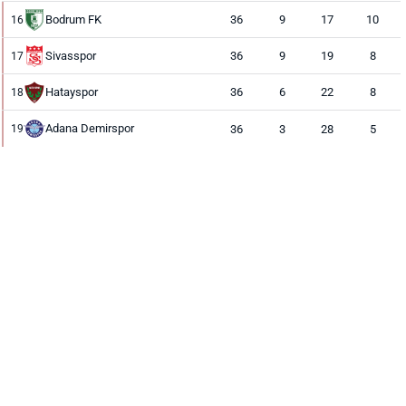
Bodrum FK
36
9
17
10
16
Sivasspor
36
9
19
8
17
Hatayspor
36
6
22
8
18
Adana Demirspor
36
3
28
5
19