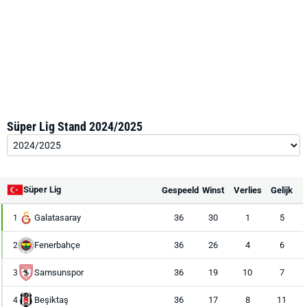
Süper Lig Stand 2024/2025
Süper Lig
Gespeeld
Winst
Verlies
Gelijk
Galatasaray
36
30
1
5
1
Fenerbahçe
36
26
4
6
2
Samsunspor
36
19
10
7
3
Beşiktaş
36
17
8
11
4