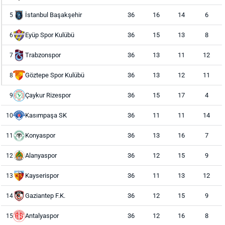
İstanbul Başakşehir
36
16
14
6
5
Eyüp Spor Kulübü
36
15
13
8
6
Trabzonspor
36
13
11
12
7
Göztepe Spor Kulübü
36
13
12
11
8
Çaykur Rizespor
36
15
17
4
9
Kasımpaşa SK
36
11
11
14
10
Konyaspor
36
13
16
7
11
Alanyaspor
36
12
15
9
12
Kayserispor
36
11
13
12
13
Gaziantep F.K.
36
12
15
9
14
Antalyaspor
36
12
16
8
15