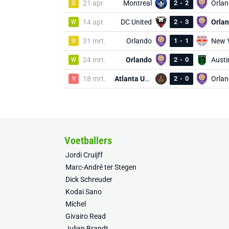
G
21 apr.
Montreal
2
-
2
Orla
W
14 apr.
DC United
2
-
3
Orla
G
31 mrt.
Orlando
1
-
1
New 
W
24 mrt.
Orlando
2
-
0
Austi
V
18 mrt.
Atlanta United
2
-
0
Orla
Voetballers
Jordi Cruijff
Marc-André ter Stegen
Dick Schreuder
Kodai Sano
Míchel
Givairo Read
Julian Brandt