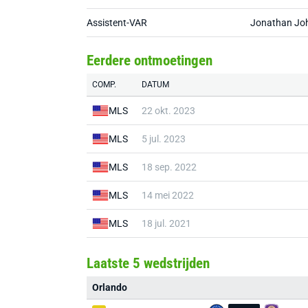
Assistent-VAR
Jonathan Jo
Eerdere ontmoetingen
COMP.
DATUM
MLS
22 okt. 2023
MLS
5 jul. 2023
MLS
18 sep. 2022
MLS
14 mei 2022
MLS
18 jul. 2021
Laatste 5 wedstrijden
Orlando