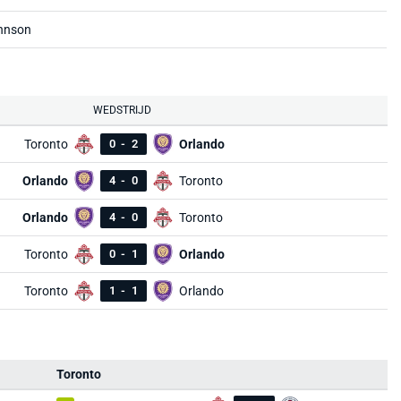
hnson
WEDSTRIJD
Toronto
0
-
2
Orlando
Orlando
4
-
0
Toronto
Orlando
4
-
0
Toronto
Toronto
0
-
1
Orlando
Toronto
1
-
1
Orlando
Toronto