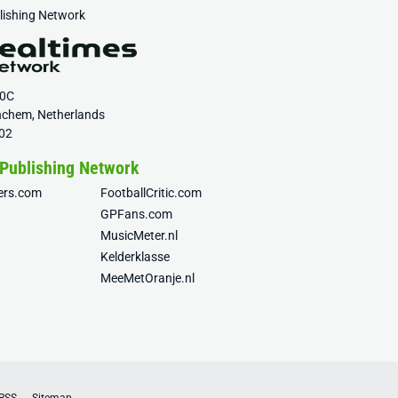
blishing Network
20C
nchem, Netherlands
02
 Publishing Network
fers.com
FootballCritic.com
GPFans.com
MusicMeter.nl
Kelderklasse
MeeMetOranje.nl