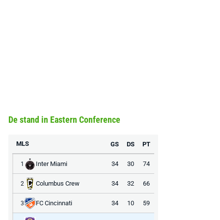
De stand in Eastern Conference
MLS
GS
DS
PT
Inter Miami
34
30
74
1
Columbus Crew
34
32
66
2
FC Cincinnati
34
10
59
3