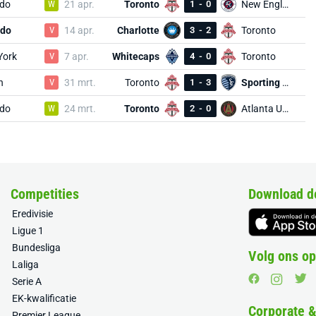
ndo
W
21 apr.
Toronto
1
-
0
New England
ndo
V
14 apr.
Charlotte
3
-
2
Toronto
York
V
7 apr.
Whitecaps
4
-
0
Toronto
n
V
31 mrt.
Toronto
1
-
3
Sporting KC
ndo
W
24 mrt.
Toronto
2
-
0
Atlanta United
Competities
Download d
Eredivisie
Ligue 1
Bundesliga
Volg ons op
Laliga
Serie A
EK-kwalificatie
Corporate 
Premier League