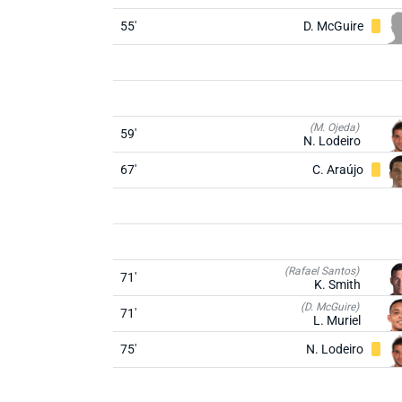
55'
D. McGuire
(M. Ojeda)
59'
N. Lodeiro
67'
C. Araújo
(Rafael Santos)
71'
K. Smith
(D. McGuire)
71'
L. Muriel
75'
N. Lodeiro