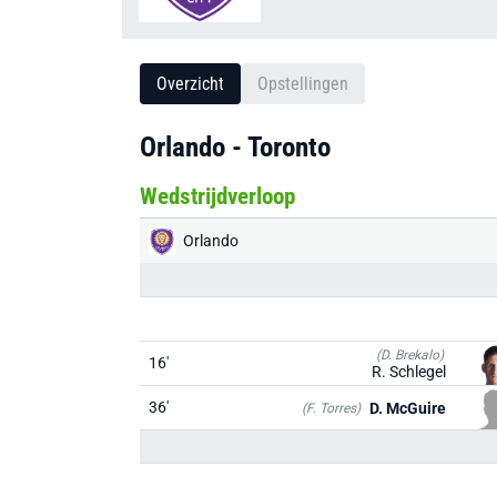
Overzicht
Opstellingen
Orlando - Toronto
Wedstrijdverloop
Orlando
(D. Brekalo)
16'
R. Schlegel
36'
D. McGuire
(F. Torres)