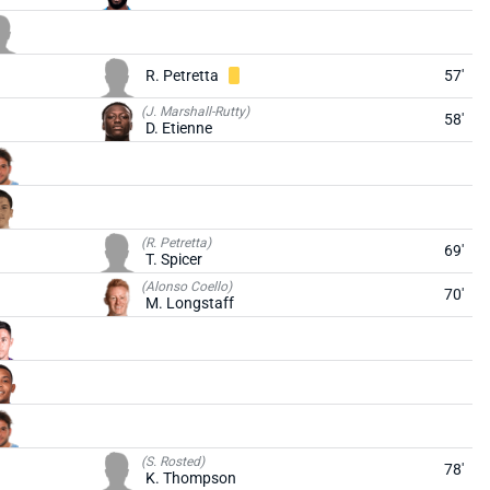
R. Petretta
57'
(J. Marshall-Rutty)
58'
D. Etienne
(R. Petretta)
69'
T. Spicer
(Alonso Coello)
70'
M. Longstaff
(S. Rosted)
78'
K. Thompson