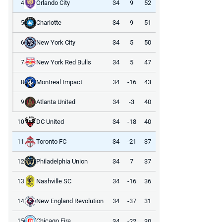
Orlando City
34
9
52
4
Charlotte
34
9
51
5
New York City
34
5
50
6
New York Red Bulls
34
5
47
7
Montreal Impact
34
-16
43
8
Atlanta United
34
-3
40
9
DC United
34
-18
40
10
Toronto FC
34
-21
37
11
Philadelphia Union
34
7
37
12
Nashville SC
34
-16
36
13
New England Revolution
34
-37
31
14
Chicago Fire
34
-22
30
15