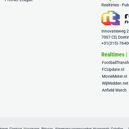
Realtimes - Pu
Innovatieweg 
7007 CD, Doeti
+31(315)-7640
Realtimes |
FootballTrans
FCUpdate.nl
MovieMeter.nl
WijWedden.net
Anfield Watch