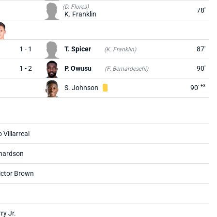
(D. Flores)
78'
K. Franklin
1 - 1
T. Spicer
87'
(K. Franklin)
1 - 2
P. Owusu
90'
(F. Bernardeschi)
+3
S. Johnson
90'
Villarreal
chardson
ictor Brown
ry Jr.