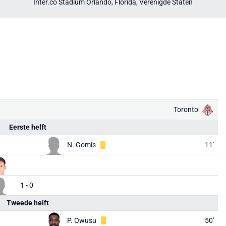
Inter.co Stadium Orlando, Florida, Verenigde Staten
Toronto
Eerste helft
N. Gomis
11'
1 - 0
Tweede helft
P. Owusu
50'