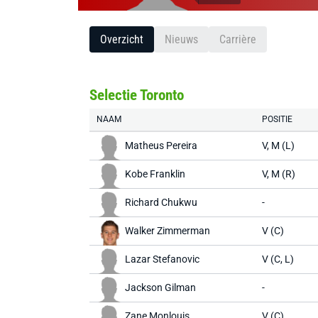
Overzicht
Nieuws
Carrière
Selectie Toronto
NAAM
POSITIE
Matheus Pereira
V, M (L)
Kobe Franklin
V, M (R)
Richard Chukwu
-
Walker Zimmerman
V (C)
Lazar Stefanovic
V (C, L)
Jackson Gilman
-
Zane Monlouis
V (C)