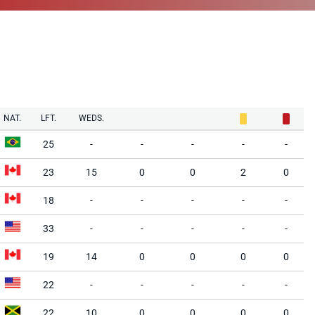
NAT.
LFT.
WEDS.
25
-
-
-
-
-
23
15
0
0
2
0
18
-
-
-
-
-
33
-
-
-
-
-
19
14
0
0
0
0
22
-
-
-
-
-
22
10
0
0
0
0