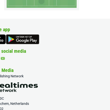
e app
 social media
& Media
blishing Network
20C
nchem, Netherlands
02