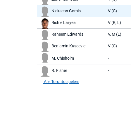
Nickseon Gomis
V (C)
Richie Laryea
V (R, L)
Raheem Edwards
V, M (L)
Benjamín Kuscevic
V (C)
M. Chisholm
-
R. Fisher
-
Alle Toronto spelers