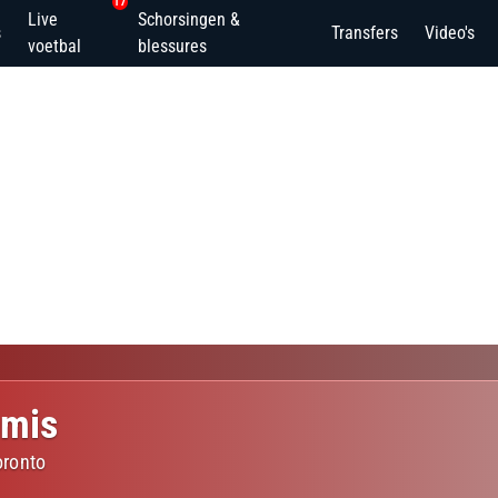
17
Live
Schorsingen &
s
Transfers
Video's
voetbal
blessures
omis
oronto