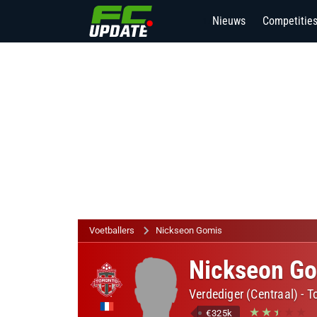
Nieuws
Competitie
17
Voetballers
Nickseon Gomis
Nickseon G
Verdediger (Centraal)
-
T
€325k