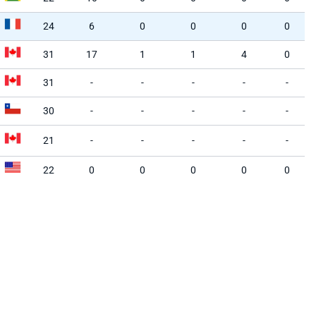
24
6
0
0
0
0
31
17
1
1
4
0
31
-
-
-
-
-
30
-
-
-
-
-
21
-
-
-
-
-
22
0
0
0
0
0