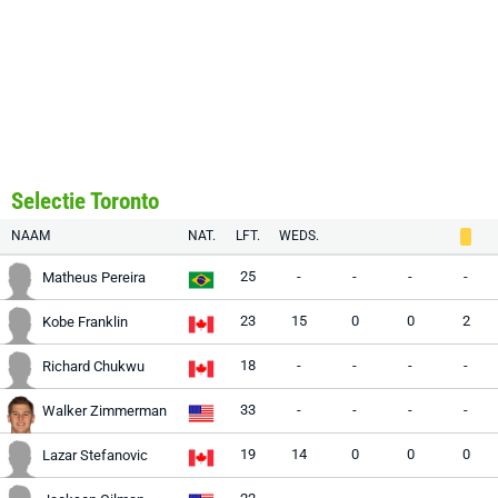
Selectie Toronto
NAAM
NAT.
LFT.
WEDS.
25
-
-
-
-
Matheus Pereira
23
15
0
0
2
Kobe Franklin
18
-
-
-
-
Richard Chukwu
33
-
-
-
-
Walker Zimmerman
19
14
0
0
0
Lazar Stefanovic