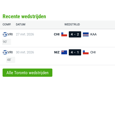
Recente wedstrijden
COMP.
DATUM
WEDSTRIJD
VRI
27 mrt. 2026
CHI
4
-
2
KAA
90'
VRI
30 mrt. 2026
NIZ
4
-
1
CHI
48'
Alle Toronto wedstrijden