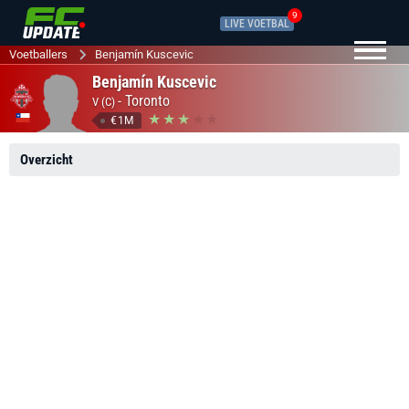
9
LIVE VOETBAL
Voetballers
Benjamín Kuscevic
Benjamín Kuscevic
-
Toronto
V (C)
€1M
Overzicht