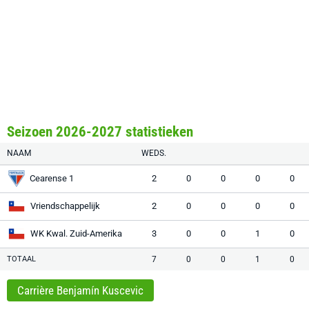
Seizoen 2026-2027 statistieken
NAAM
WEDS.
Cearense 1
2
0
0
0
0
Vriendschappelijk
2
0
0
0
0
WK Kwal. Zuid-Amerika
3
0
0
1
0
TOTAAL
7
0
0
1
0
Carrière Benjamín Kuscevic