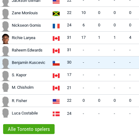
22
-
-
-
-
Jackson Gilman
22
10
0
0
0
Zane Monlouis
24
6
0
0
0
Nickseon Gomis
31
17
1
1
4
Richie Laryea
31
-
-
-
-
Raheem Edwards
30
-
-
-
-
Benjamín Kuscevic
17
-
-
-
-
S. Kapor
M. Chisholm
21
-
-
-
-
22
0
0
0
0
R. Fisher
Luca Costabile
24
-
-
-
-
Alle Toronto spelers