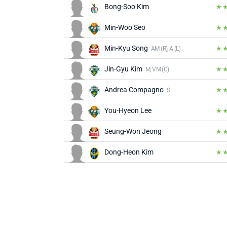
Bong-Soo Kim
Min-Woo Seo
Min-Kyu Song
AM (R), A (L)
Jin-Gyu Kim
M, VM (C)
Andrea Compagno
S
You-Hyeon Lee
Seung-Won Jeong
Dong-Heon Kim