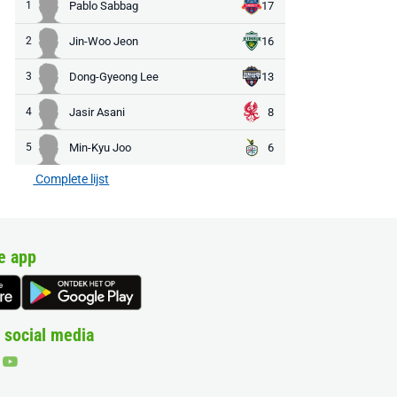
1
Pablo Sabbag
17
2
Jin-Woo Jeon
16
3
Dong-Gyeong Lee
13
4
Jasir Asani
8
5
Min-Kyu Joo
6
Complete lijst
e app
 social media