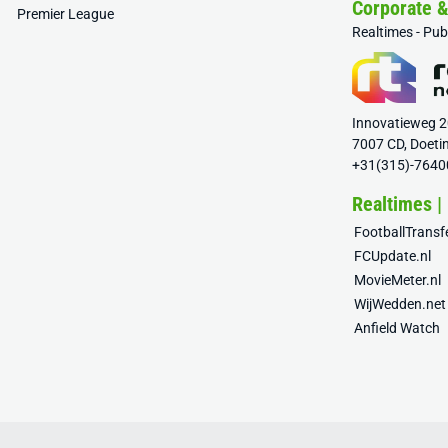
Corporate 
Premier League
Realtimes - Pu
Innovatieweg 
7007 CD, Doeti
+31(315)-7640
Realtimes |
FootballTrans
FCUpdate.nl
MovieMeter.nl
WijWedden.net
Anfield Watch