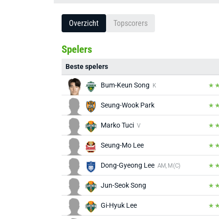
Overzicht
Topscorers
Spelers
Beste spelers
Bum-Keun Song
K
Seung-Wook Park
Marko Tuci
V
Seung-Mo Lee
Dong-Gyeong Lee
AM, M (C)
Jun-Seok Song
Gi-Hyuk Lee