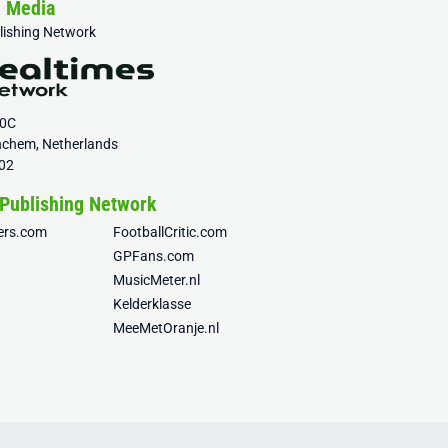
& Media
blishing Network
20C
nchem, Netherlands
02
 Publishing Network
fers.com
FootballCritic.com
GPFans.com
MusicMeter.nl
Kelderklasse
MeeMetOranje.nl