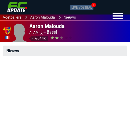
1
LIVE VOETBAL
Voetballers
Aaron Malouda
Nieuws
Aaron Malouda
-
Basel
A, AM (L)
€644k
Nieuws