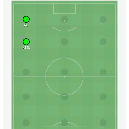
AL
AML