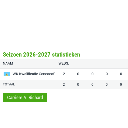
Seizoen 2026-2027 statistieken
NAAM
WEDS.
WK Kwalificatie Concacaf
2
0
0
0
0
TOTAAL
2
0
0
0
0
Carrière A. Richard