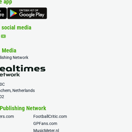
e app
 social media
& Media
blishing Network
20C
nchem, Netherlands
02
 Publishing Network
fers.com
FootballCritic.com
GPFans.com
MusicMeter.nl