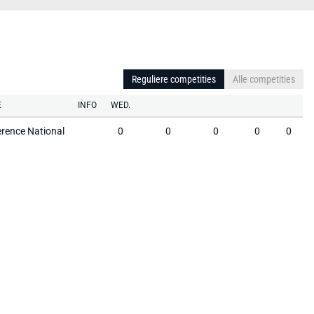
Reguliere competities
Alle competities
E
INFO
WED.
rence National
0
0
0
0
0