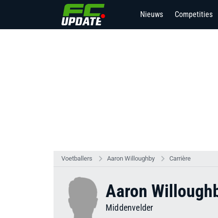
Nieuws
Competities
Voetballers
Aaron Willoughby
Carrière
Aaron Willough
Middenvelder