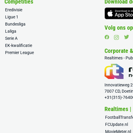
Competities
Download d
Eredivisie
Ligue 1
Bundesliga
Volg ons op
Laliga
Serie A
EK-kwalificatie
Corporate 
Premier League
Realtimes - Pu
Innovatieweg 
7007 CD, Doeti
+31(315)-7640
Realtimes |
FootballTrans
FCUpdate.nl
MovieMeter.nl