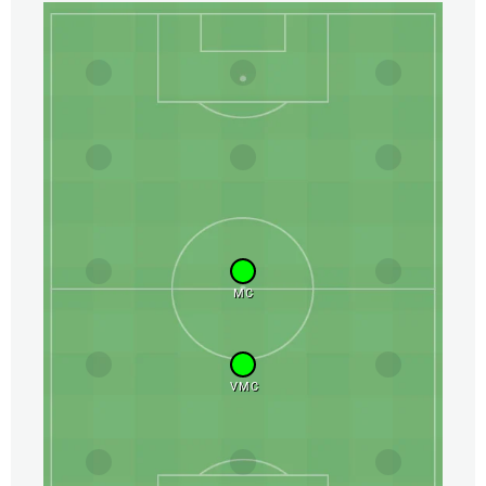
MC
VMC