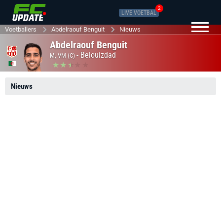
2
LIVE VOETBAL
Voetballers
Abdelraouf Benguit
Nieuws
Abdelraouf Benguit
-
Belouizdad
M, VM (C)
Nieuws