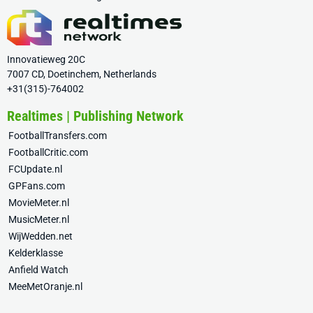
Innovatieweg 20C
7007 CD, Doetinchem, Netherlands
+31(315)-764002
Realtimes | Publishing Network
FootballTransfers.com
FootballCritic.com
FCUpdate.nl
GPFans.com
MovieMeter.nl
MusicMeter.nl
WijWedden.net
Kelderklasse
Anfield Watch
MeeMetOranje.nl