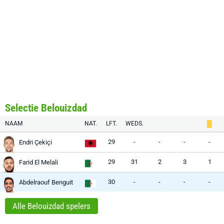
Selectie Belouizdad
NAAM
NAT.
LFT.
WEDS.
29
-
-
-
-
Endri Çekiçi
29
31
2
3
1
Farid El Melali
30
-
-
-
-
Abdelraouf Benguit
Alle Belouizdad spelers