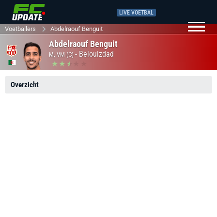
LIVE VOETBAL
Voetballers
Abdelraouf Benguit
Abdelraouf Benguit
-
Belouizdad
M, VM (C)
Overzicht