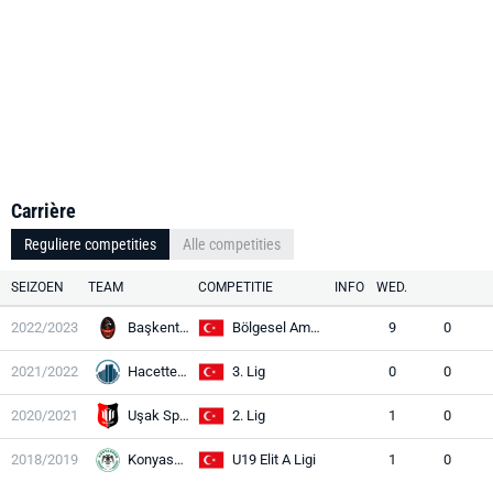
Carrière
Reguliere competities
Alle competities
SEIZOEN
TEAM
COMPETITIE
INFO
WED.
2022/2023
Başkent Şafak
Bölgesel Amatör Lig
9
0
2021/2022
Hacettepe 1945
3. Lig
0
0
2020/2021
Uşak Spor
2. Lig
1
0
2018/2019
Konyaspor
U19 Elit A Ligi
1
0