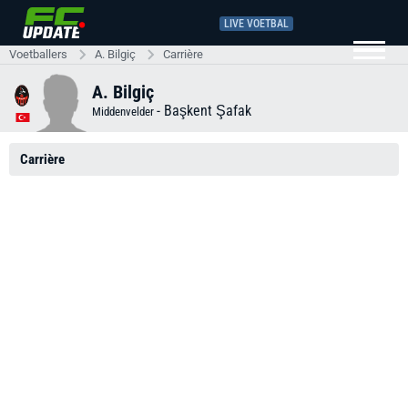
LIVE VOETBAL
Voetballers
A. Bilgiç
Carrière
A. Bilgiç
-
Başkent Şafak
Middenvelder
Carrière