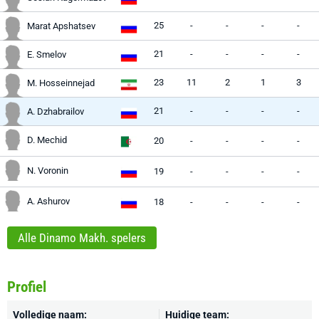
25
-
-
-
-
Marat Apshatsev
21
-
-
-
-
E. Smelov
23
11
2
1
3
M. Hosseinnejad
21
-
-
-
-
A. Dzhabrailov
D. Mechid
20
-
-
-
-
N. Voronin
19
-
-
-
-
A. Ashurov
18
-
-
-
-
Alle Dinamo Makh. spelers
Profiel
Volledige naam:
Huidige team: