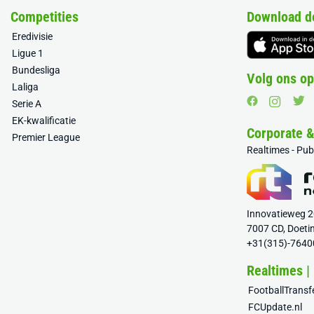
Competities
Download d
Eredivisie
Ligue 1
Bundesliga
Volg ons op
Laliga
Serie A
EK-kwalificatie
Corporate 
Premier League
Realtimes - Pu
Innovatieweg 
7007 CD, Doeti
+31(315)-7640
Realtimes |
FootballTrans
FCUpdate.nl