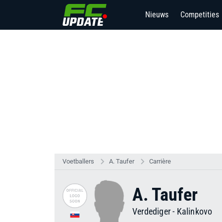
Nieuws
Competities
2
Voetballers
A. Taufer
Carrière
A. Taufer
Verdediger
-
Kalinkovo