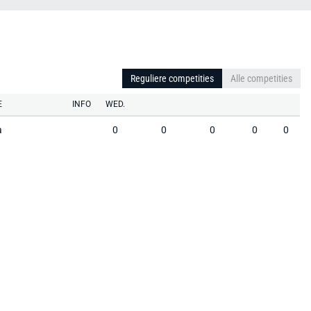
Reguliere competities
Alle competities
E
INFO
WED.
a
0
0
0
0
0