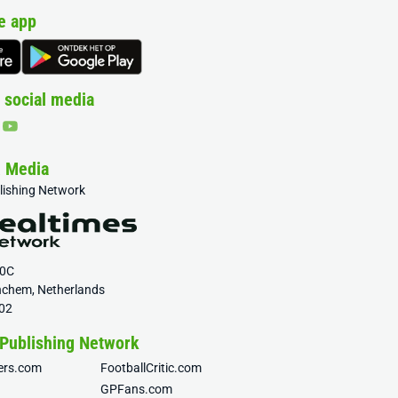
e app
 social media
& Media
blishing Network
20C
nchem, Netherlands
02
 Publishing Network
fers.com
FootballCritic.com
GPFans.com