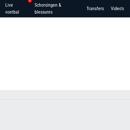
2
Live
Schorsingen &
Transfers
Video's
voetbal
blessures