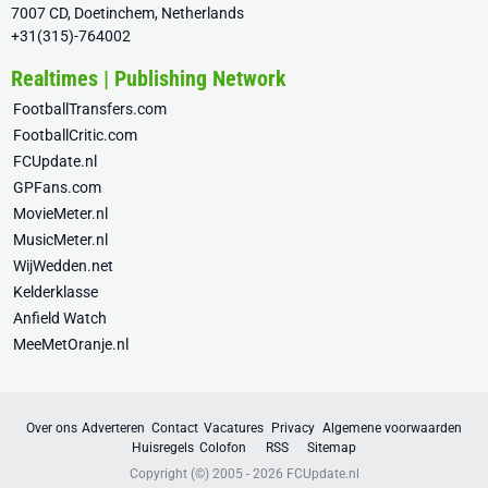
7007 CD, Doetinchem, Netherlands
+31(315)-764002
Realtimes | Publishing Network
FootballTransfers.com
FootballCritic.com
FCUpdate.nl
GPFans.com
MovieMeter.nl
MusicMeter.nl
WijWedden.net
Kelderklasse
Anfield Watch
MeeMetOranje.nl
Over ons
Adverteren
Contact
Vacatures
Privacy
Algemene voorwaarden
Huisregels
Colofon
RSS
Sitemap
Copyright (©) 2005 - 2026
FCUpdate.nl