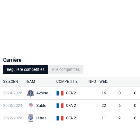
Carrière
Reguliere competities
Alle competities
SEIZOEN
TEAM
COMPETITIE
INFO
WED.
2024/2025
Avoine OCC
CFA 2
16
0
0
2023/2024
Sablé
CFA 2
22
6
0
2022/2023
Istres
CFA 2
11
2
0