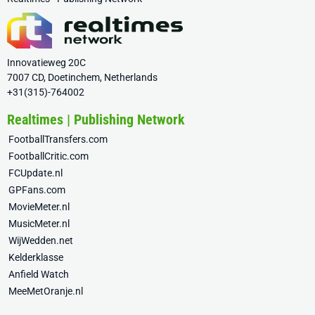
Innovatieweg 20C
7007 CD, Doetinchem, Netherlands
+31(315)-764002
Realtimes | Publishing Network
FootballTransfers.com
FootballCritic.com
FCUpdate.nl
GPFans.com
MovieMeter.nl
MusicMeter.nl
WijWedden.net
Kelderklasse
Anfield Watch
MeeMetOranje.nl