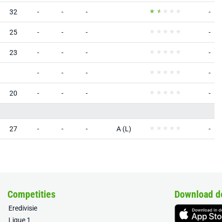
32
-
-
-
-
25
-
-
-
-
23
-
-
-
-
-
-
-
-
20
-
-
-
-
27
-
-
-
A (L)
-
Competities
Download d
Eredivisie
Ligue 1