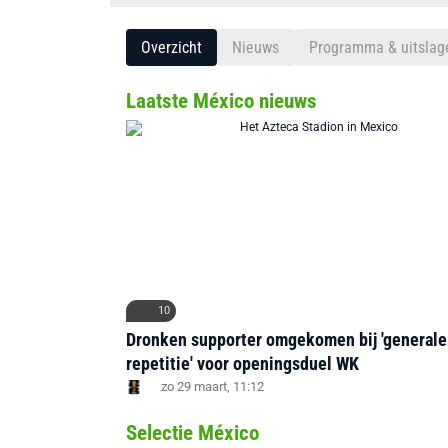
Overzicht
Nieuws
Programma & uitslag
Laatste México nieuws
10
Dronken supporter omgekomen bij 'generale
repetitie' voor openingsduel WK
zo 29 maart, 11:12
Selectie México