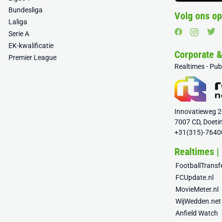
Bundesliga
Volg ons op
Laliga
Serie A
EK-kwalificatie
Corporate 
Premier League
Realtimes - Pu
Innovatieweg 
7007 CD, Doeti
+31(315)-7640
Realtimes |
FootballTrans
FCUpdate.nl
MovieMeter.nl
WijWedden.net
Anfield Watch