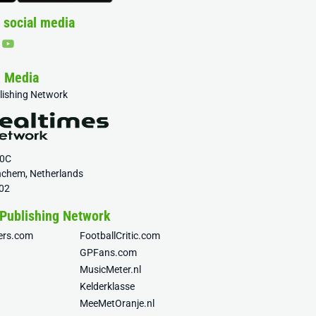
 social media
& Media
blishing Network
20C
nchem, Netherlands
02
 Publishing Network
fers.com
FootballCritic.com
GPFans.com
MusicMeter.nl
Kelderklasse
MeeMetOranje.nl