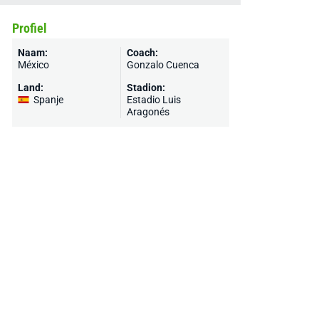
Profiel
Naam:
Coach:
México
Gonzalo Cuenca
Land:
Stadion:
Spanje
Estadio Luis
Aragonés