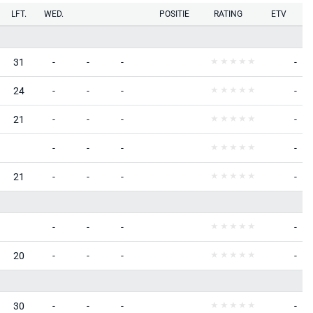
LFT.
WED.
POSITIE
RATING
ETV
31
-
-
-
-
24
-
-
-
-
21
-
-
-
-
-
-
-
-
21
-
-
-
-
-
-
-
-
20
-
-
-
-
30
-
-
-
-