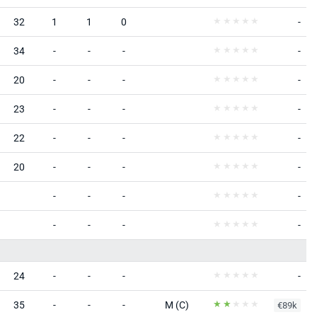
32
1
1
0
-
34
-
-
-
-
20
-
-
-
-
23
-
-
-
-
22
-
-
-
-
20
-
-
-
-
-
-
-
-
-
-
-
-
24
-
-
-
-
35
-
-
-
M (C)
€89k