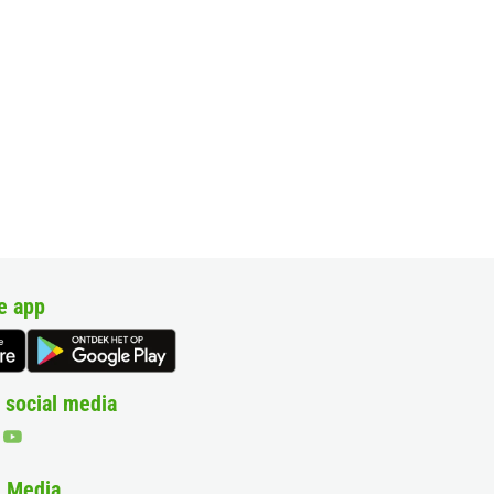
e app
 social media
& Media