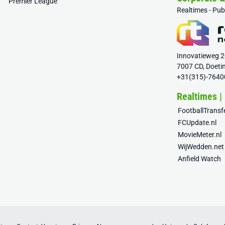
Premier League
Realtimes - Pu
Innovatieweg 
7007 CD, Doeti
+31(315)-7640
Realtimes |
FootballTrans
FCUpdate.nl
MovieMeter.nl
WijWedden.net
Anfield Watch