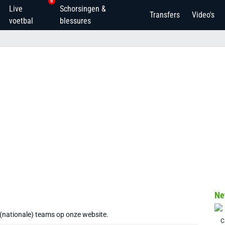
6
Live
Schorsingen &
Transfers
Video's
voetbal
blessures
Ne
 (nationale) teams op onze website.