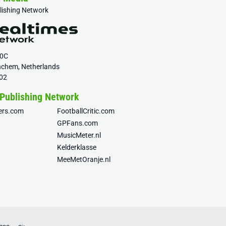
blishing Network
20C
nchem, Netherlands
02
 Publishing Network
fers.com
FootballCritic.com
GPFans.com
MusicMeter.nl
Kelderklasse
MeeMetOranje.nl