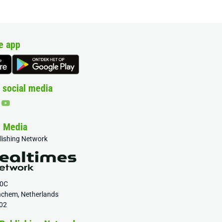
e app
 social media
& Media
blishing Network
20C
nchem, Netherlands
02