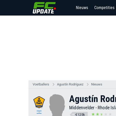
Nieuws
Competities
2
Voetballers
Agustín Rodríguez
Nieuws
Agustín Rod
Middenvelder
-
Rhode Is
€125k