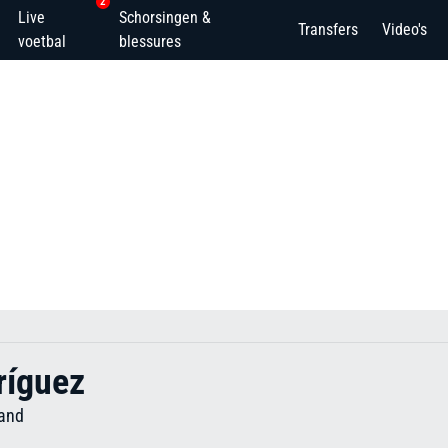
2
Live
Schorsingen &
Transfers
Video's
voetbal
blessures
ríguez
land