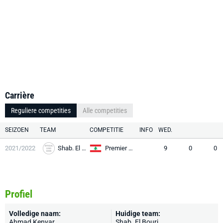
Carrière
Reguliere competities
Alle competities
SEIZOEN
TEAM
COMPETITIE
INFO
WED.
2021/2022
Shab. El Bourj
Premier League
9
0
0
Profiel
Volledige naam:
Huidige team:
Ahmad Kenyar
Shab. El Bourj