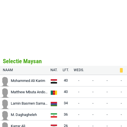
Selectie Maysan
NAAM
NAT.
LFT.
WEDS.
40
-
-
-
-
Mohammed Ali Karim
40
-
-
-
-
Matthew Mbuta Andongcho
34
-
-
-
-
Lamin Basmen Samateh
36
-
-
-
-
M. Daghagheleh
26
-
-
-
-
Karrar Ali