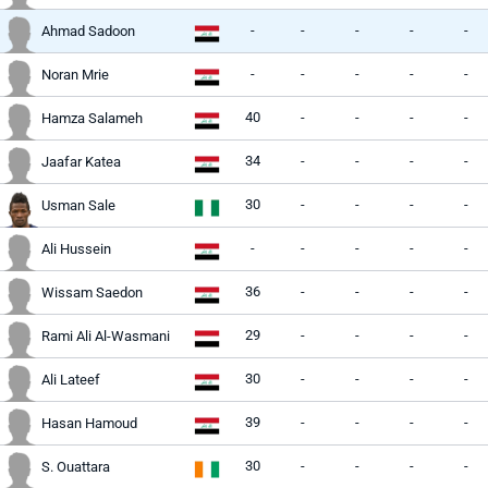
-
-
-
-
-
Ahmad Sadoon
-
-
-
-
-
Noran Mrie
40
-
-
-
-
Hamza Salameh
34
-
-
-
-
Jaafar Katea
30
-
-
-
-
Usman Sale
-
-
-
-
-
Ali Hussein
36
-
-
-
-
Wissam Saedon
29
-
-
-
-
Rami Ali Al-Wasmani
30
-
-
-
-
Ali Lateef
39
-
-
-
-
Hasan Hamoud
30
-
-
-
-
S. Ouattara