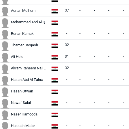
37
-
-
-
-
Adnan Melhem
-
-
-
-
-
Mohammad Abd Al Qaderl
-
-
-
-
-
Ronan Karnak
32
-
-
-
-
Thamer Bargash
31
-
-
-
-
Ali Helo
32
-
-
-
-
Akram Raheem Naji Al Khuzy
-
-
-
-
-
Hasan Abd Al Zahra
-
-
-
-
-
Hasan Otwan
-
-
-
-
-
Nawaf Salal
-
-
-
-
-
Naser Hamooda
-
-
-
-
-
Hussain Matar