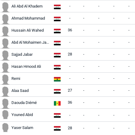
-
-
-
-
-
Ali Abd Al Khadem
-
-
-
-
-
Ahmad Mohammad
36
-
-
-
-
Hussain Ali Wahed
-
-
-
-
-
Abd Al Mohaimen Jabar
28
-
-
-
-
Sajjad Jabar
-
-
-
-
-
Hasan Hmood Ali
-
-
-
-
-
Remi
27
-
-
-
-
Alaa Saad
36
-
-
-
-
Daouda Diémé
Youned Abid
-
-
-
-
-
Yaser Salam
28
-
-
-
-