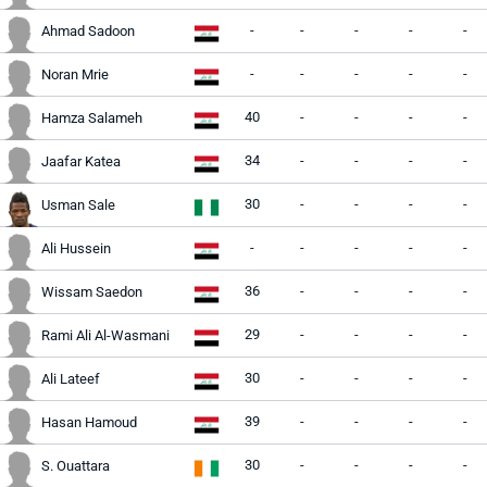
-
-
-
-
-
Ahmad Sadoon
-
-
-
-
-
Noran Mrie
40
-
-
-
-
Hamza Salameh
34
-
-
-
-
Jaafar Katea
30
-
-
-
-
Usman Sale
-
-
-
-
-
Ali Hussein
36
-
-
-
-
Wissam Saedon
29
-
-
-
-
Rami Ali Al-Wasmani
30
-
-
-
-
Ali Lateef
39
-
-
-
-
Hasan Hamoud
30
-
-
-
-
S. Ouattara