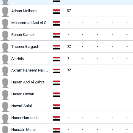
37
-
-
-
-
Adnan Melhem
-
-
-
-
-
Mohammad Abd Al Qaderl
-
-
-
-
-
Ronan Karnak
32
-
-
-
-
Thamer Bargash
31
-
-
-
-
Ali Helo
32
-
-
-
-
Akram Raheem Naji Al Khuzy
-
-
-
-
-
Hasan Abd Al Zahra
-
-
-
-
-
Hasan Otwan
-
-
-
-
-
Nawaf Salal
-
-
-
-
-
Naser Hamooda
-
-
-
-
-
Hussain Matar