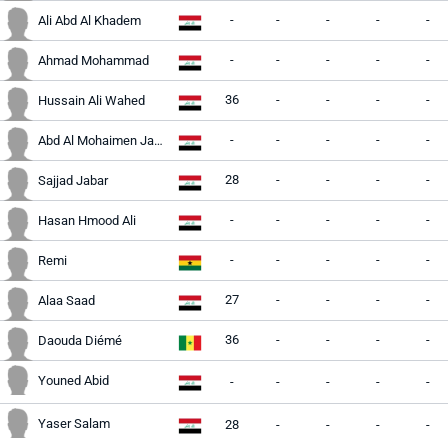
-
-
-
-
-
Ali Abd Al Khadem
-
-
-
-
-
Ahmad Mohammad
36
-
-
-
-
Hussain Ali Wahed
-
-
-
-
-
Abd Al Mohaimen Jabar
28
-
-
-
-
Sajjad Jabar
-
-
-
-
-
Hasan Hmood Ali
-
-
-
-
-
Remi
27
-
-
-
-
Alaa Saad
36
-
-
-
-
Daouda Diémé
Youned Abid
-
-
-
-
-
Yaser Salam
28
-
-
-
-