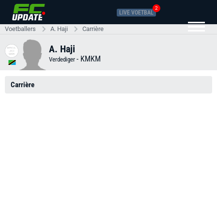
2
LIVE VOETBAL
Voetballers
A. Haji
Carrière
A. Haji
-
KMKM
Verdediger
Carrière