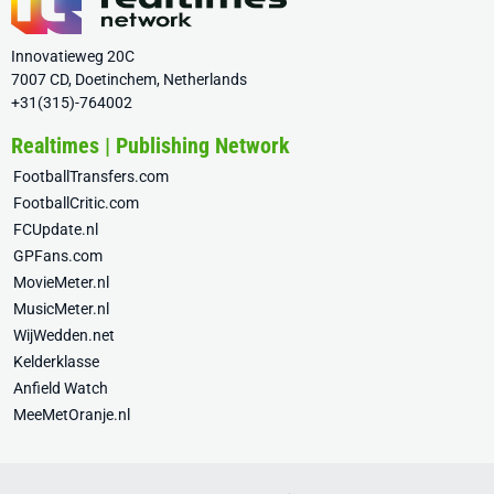
Innovatieweg 20C
7007 CD, Doetinchem, Netherlands
+31(315)-764002
Realtimes | Publishing Network
FootballTransfers.com
FootballCritic.com
FCUpdate.nl
GPFans.com
MovieMeter.nl
MusicMeter.nl
WijWedden.net
Kelderklasse
Anfield Watch
MeeMetOranje.nl