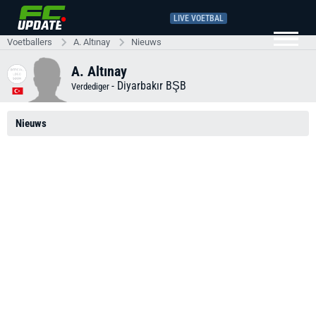
LIVE VOETBAL
Voetballers
A. Altınay
Nieuws
A. Altınay
-
Diyarbakır BŞB
Verdediger
Nieuws