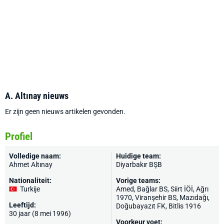
A. Altınay nieuws
Er zijn geen nieuws artikelen gevonden.
Profiel
Volledige naam:
Huidige team:
Ahmet Altınay
Diyarbakır BŞB
Nationaliteit:
Vorige teams:
Turkije
Amed, Bağlar BS, Siirt İÖİ, Ağrı
1970, Viranşehir BS, Mazıdağı,
Leeftijd:
Doğubayazıt FK, Bitlis 1916
30 jaar (8 mei 1996)
Voorkeur voet: