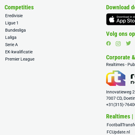
Competities
Download d
Eredivisie
Ligue 1
Bundesliga
Volg ons op
Laliga
Serie A
EK-kwalificatie
Corporate 
Premier League
Realtimes - Pu
Innovatieweg 
7007 CD, Doeti
+31(315)-7640
Realtimes |
FootballTrans
FCUpdate.nl