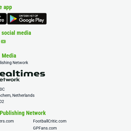
e app
 social media
& Media
blishing Network
20C
nchem, Netherlands
02
 Publishing Network
fers.com
FootballCritic.com
GPFans.com