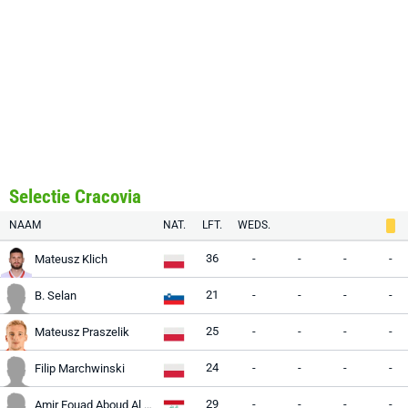
Selectie Cracovia
NAAM
NAT.
LFT.
WEDS.
36
-
-
-
-
Mateusz Klich
21
-
-
-
-
B. Selan
25
-
-
-
-
Mateusz Praszelik
24
-
-
-
-
Filip Marchwinski
29
-
-
-
-
Amir Fouad Aboud Al Ammari