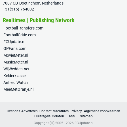
7007 CD, Doetinchem, Netherlands
+31(315)-764002
Realtimes | Publishing Network
FootballTransfers.com
FootballCritic.com
FCUpdate.nl
GPFans.com
MovieMeter.nl
MusicMeter.nl
WijWedden.net
Kelderklasse
Anfield Watch
MeeMetOranje.nl
Over ons
Adverteren
Contact
Vacatures
Privacy
Algemene voorwaarden
Huisregels
Colofon
RSS
Sitemap
Copyright (©) 2005 - 2026
FCUpdate.nl