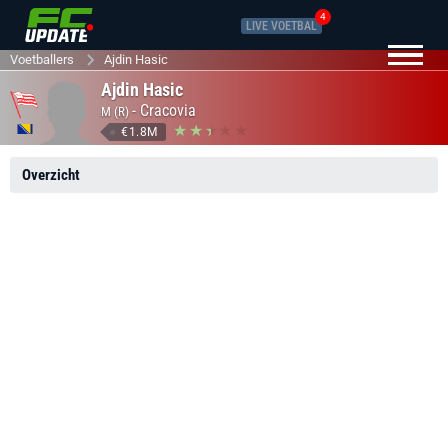
4
LIVE VOETBAL
Voetballers
Ajdin Hasic
Ajdin Hasic
-
Cracovia
M (R)
€1.8M
Overzicht