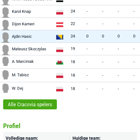
24
-
-
-
-
Karol Knap
22
-
-
-
-
Dijon Kameri
24
0
0
0
0
Ajdin Hasic
19
-
-
-
-
Mateusz Skoczylas
A. Marciniak
18
-
-
-
-
M. Tabisz
18
-
-
-
-
W. Dej
18
-
-
-
-
Alle Cracovia spelers
Profiel
Volledige naam:
Huidige team: