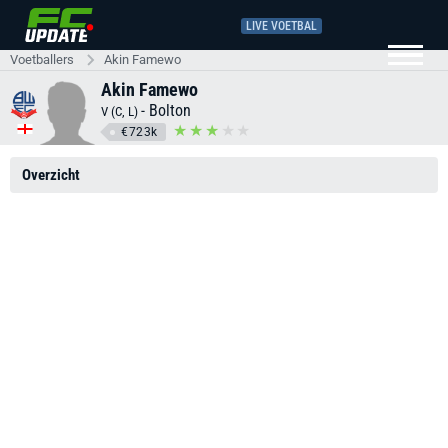
LIVE VOETBAL
Voetballers
Akin Famewo
Akin Famewo
-
Bolton
V (C, L)
€723k
Overzicht