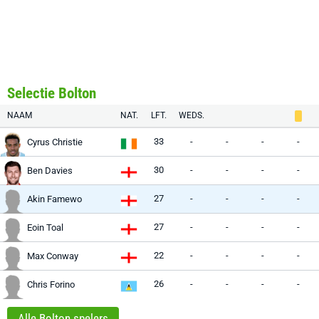
Selectie Bolton
NAAM
NAT.
LFT.
WEDS.
33
-
-
-
-
Cyrus Christie
30
-
-
-
-
Ben Davies
27
-
-
-
-
Akin Famewo
27
-
-
-
-
Eoin Toal
22
-
-
-
-
Max Conway
26
-
-
-
-
Chris Forino
Alle Bolton spelers