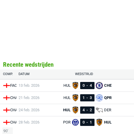
Recente wedstrijden
COMP.
DATUM
WEDSTRIJD
FAC
13 feb. 2026
HUL
0
-
4
CHE
CHA
21 feb. 2026
HUL
1
-
3
QPR
CHA
24 feb. 2026
HUL
4
-
2
DER
CHA
28 feb. 2026
POR
0
-
1
HUL
90'