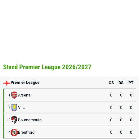
Stand Premier League 2026/2027
Premier League
GS
DS
PT
Arsenal
0
0
0
1
Villa
0
0
0
2
Bournemouth
0
0
0
3
Brentford
0
0
0
4