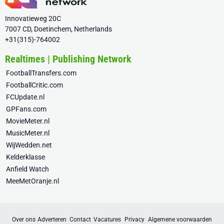
Innovatieweg 20C
7007 CD, Doetinchem, Netherlands
+31(315)-764002
Realtimes | Publishing Network
FootballTransfers.com
FootballCritic.com
FCUpdate.nl
GPFans.com
MovieMeter.nl
MusicMeter.nl
WijWedden.net
Kelderklasse
Anfield Watch
MeeMetOranje.nl
Over ons
Adverteren
Contact
Vacatures
Privacy
Algemene voorwaarden