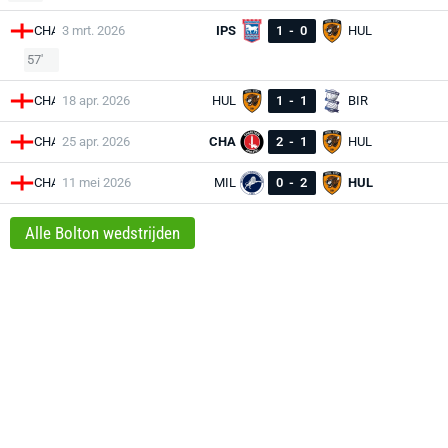
CHA
3 mrt. 2026
IPS
1
-
0
HUL
57'
CHA
18 apr. 2026
HUL
1
-
1
BIR
CHA
25 apr. 2026
CHA
2
-
1
HUL
CHA
11 mei 2026
MIL
0
-
2
HUL
Alle Bolton wedstrijden