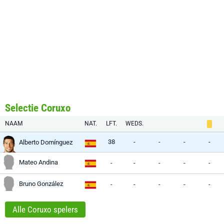
Selectie Coruxo
NAAM
NAT.
LFT.
WEDS.
38
-
-
-
-
Alberto Domínguez
Mateo Andina
-
-
-
-
-
Bruno González
-
-
-
-
-
Alle Coruxo spelers