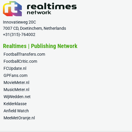
Innovatieweg 20C
7007 CD, Doetinchem, Netherlands
+31(315)-764002
Realtimes | Publishing Network
FootballTransfers.com
FootballCritic.com
FCUpdate.nl
GPFans.com
MovieMeter.nl
MusicMeter.nl
WijWedden.net
Kelderklasse
Anfield Watch
MeeMetOranje.nl