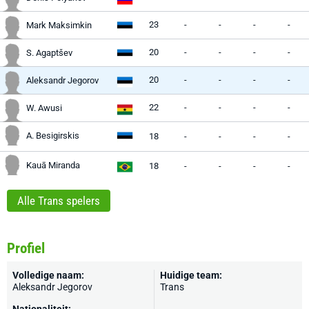
23
-
-
-
-
Mark Maksimkin
20
-
-
-
-
S. Agaptšev
20
-
-
-
-
Aleksandr Jegorov
22
-
-
-
-
W. Awusi
A. Besigirskis
18
-
-
-
-
Kauā Miranda
18
-
-
-
-
Alle Trans spelers
Profiel
Volledige naam:
Huidige team:
Aleksandr Jegorov
Trans