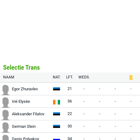
Selectie Trans
NAAM
NAT.
LFT.
WEDS.
21
-
-
-
-
Egor Zhuravlev
36
-
-
-
-
Irié Elysée
22
-
-
-
-
Aleksander Filatov
30
-
-
-
-
German Slein
34
-
-
-
-
Denis Polyakov