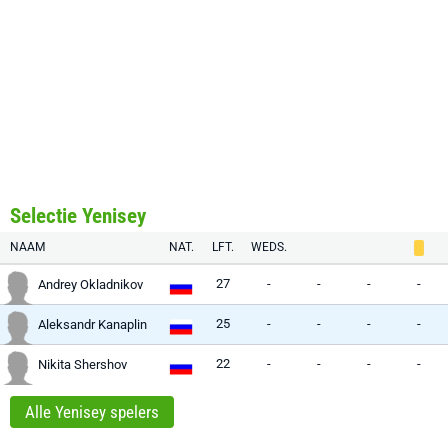
Selectie Yenisey
NAAM
NAT.
LFT.
WEDS.
27
-
-
-
-
Andrey Okladnikov
25
-
-
-
-
Aleksandr Kanaplin
22
-
-
-
-
Nikita Shershov
Alle Yenisey spelers