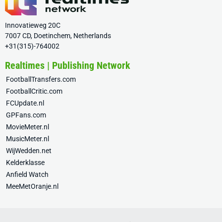
Innovatieweg 20C
7007 CD, Doetinchem, Netherlands
+31(315)-764002
Realtimes | Publishing Network
FootballTransfers.com
FootballCritic.com
FCUpdate.nl
GPFans.com
MovieMeter.nl
MusicMeter.nl
WijWedden.net
Kelderklasse
Anfield Watch
MeeMetOranje.nl