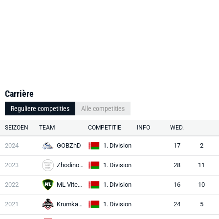
Carrière
Reguliere competities
Alle competities
SEIZOEN
TEAM
COMPETITIE
INFO
WED.
2024
GOBZhD
1. Division
17
2
2023
Zhodino Yuzh.
1. Division
28
11
2022
ML Vitebsk
1. Division
16
10
2021
Krumkachy
1. Division
24
5