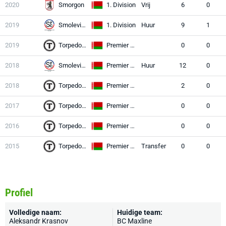
2020
Smorgon
1. Division
Vrij
6
0
2019
Smolevichy
1. Division
Huur
9
1
2019
Torpedo BelAZ
Premier League
0
0
2018
Smolevichy
Premier League
Huur
12
0
2018
Torpedo BelAZ
Premier League
2
0
2017
Torpedo BelAZ
Premier League
0
0
2016
Torpedo BelAZ
Premier League
0
0
2015
Torpedo BelAZ
Premier League
Transfer
0
0
Profiel
Volledige naam:
Huidige team:
Aleksandr Krasnov
BC Maxline