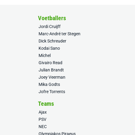
Voetballers
Jordi Cruijff
Marc-André ter Stegen
Dick Schreuder
Kodai Sano
Míchel
Givairo Read
Julian Brandt
Joey Veerman
Mika Godts
Jofre Torrents
Teams
Ajax
PSV
NEC
Olympiakos Piraeus