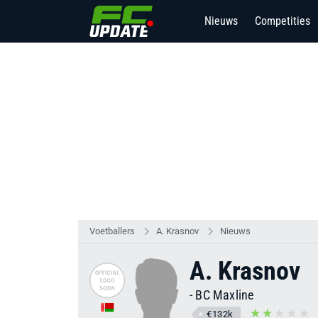
Nieuws
Competities
Voetballers
A. Krasnov
Nieuws
A. Krasnov
-
BC Maxline
€132k