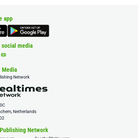
e app
 social media
& Media
blishing Network
20C
nchem, Netherlands
02
 Publishing Network