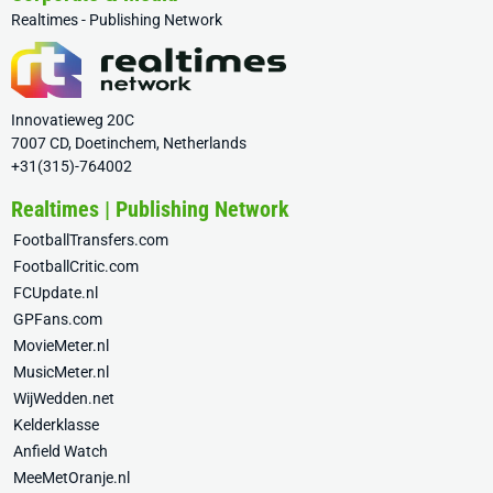
Realtimes - Publishing Network
Innovatieweg 20C
7007 CD, Doetinchem, Netherlands
+31(315)-764002
Realtimes | Publishing Network
FootballTransfers.com
FootballCritic.com
FCUpdate.nl
GPFans.com
MovieMeter.nl
MusicMeter.nl
WijWedden.net
Kelderklasse
Anfield Watch
MeeMetOranje.nl