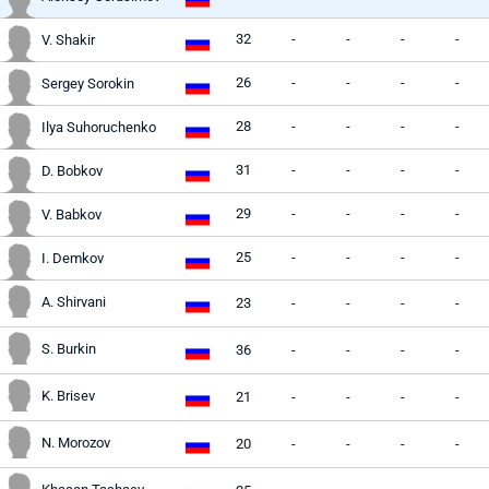
32
-
-
-
-
V. Shakir
26
-
-
-
-
Sergey Sorokin
28
-
-
-
-
Ilya Suhoruchenko
31
-
-
-
-
D. Bobkov
29
-
-
-
-
V. Babkov
25
-
-
-
-
I. Demkov
A. Shirvani
23
-
-
-
-
S. Burkin
36
-
-
-
-
K. Brisev
21
-
-
-
-
N. Morozov
20
-
-
-
-