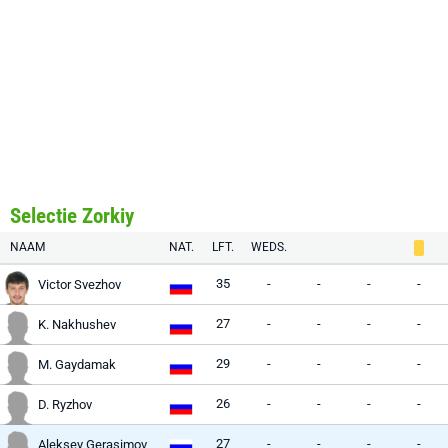
Selectie Zorkiy
NAAM
NAT.
LFT.
WEDS.
35
-
-
-
-
Victor Svezhov
27
-
-
-
-
K. Nakhushev
29
-
-
-
-
M. Gaydamak
26
-
-
-
-
D. Ryzhov
27
-
-
-
-
Aleksey Gerasimov