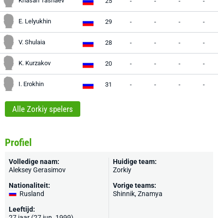
Khasan Tashaev
25
-
-
-
-
E. Lelyukhin
29
-
-
-
-
V. Shulaia
28
-
-
-
-
K. Kurzakov
20
-
-
-
-
I. Erokhin
31
-
-
-
-
Alle Zorkiy spelers
Profiel
Volledige naam:
Huidige team:
Aleksey Gerasimov
Zorkiy
Nationaliteit:
Vorige teams:
Rusland
Shinnik, Znamya
Leeftijd:
27 jaar (27 jun. 1999)