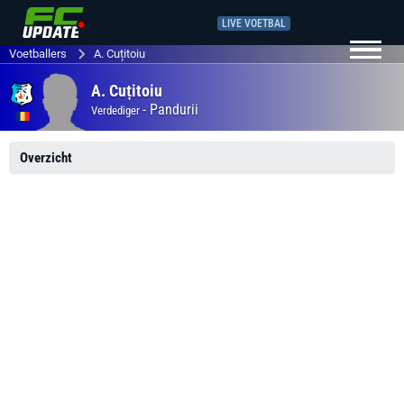
LIVE VOETBAL
Voetballers
A. Cuțitoiu
A. Cuțitoiu
-
Pandurii
Verdediger
Overzicht