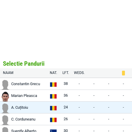
Selectie Pandurii
NAAM
NAT.
LFT.
WEDS.
38
-
-
-
-
Constantin Grecu
36
-
-
-
-
Marian Pleasca
24
-
-
-
-
A. Cuțitoiu
26
-
-
-
-
C. Corduneanu
30
-
-
-
-
Suently Alberto