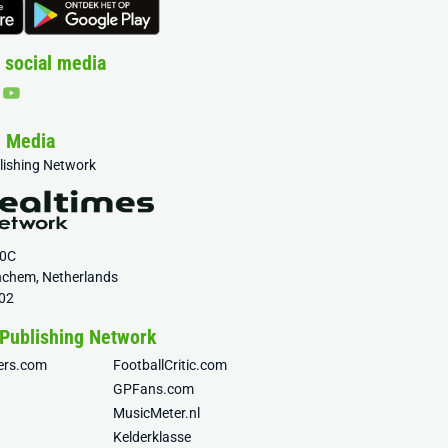
 social media
& Media
blishing Network
20C
nchem, Netherlands
02
 Publishing Network
fers.com
FootballCritic.com
GPFans.com
MusicMeter.nl
Kelderklasse