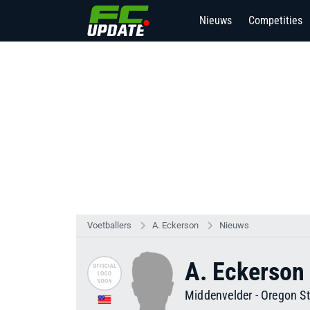
Nieuws
Competities
Voetballers
A. Eckerson
Nieuws
A. Eckerson
Middenvelder
-
Oregon St