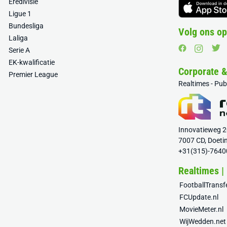
Eredivisie
Ligue 1
Bundesliga
Volg ons op
Laliga
Serie A
EK-kwalificatie
Corporate 
Premier League
Realtimes - Pu
Innovatieweg 
7007 CD, Doeti
+31(315)-7640
Realtimes |
FootballTrans
FCUpdate.nl
MovieMeter.nl
WijWedden.net